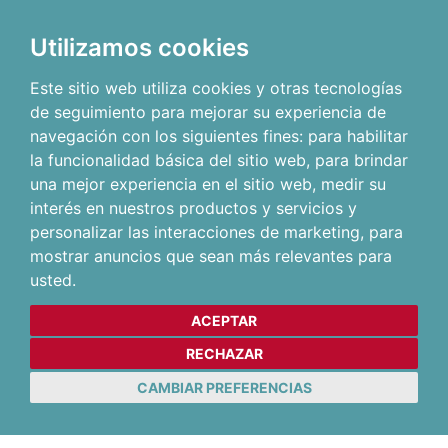
Utilizamos cookies
Este sitio web utiliza cookies y otras tecnologías
de seguimiento para mejorar su experiencia de
navegación con los siguientes fines:
para habilitar
la funcionalidad básica del sitio web
,
para brindar
una mejor experiencia en el sitio web
,
medir su
interés en nuestros productos y servicios y
personalizar las interacciones de marketing
,
para
mostrar anuncios que sean más relevantes para
usted
.
ACEPTAR
RECHAZAR
CAMBIAR PREFERENCIAS