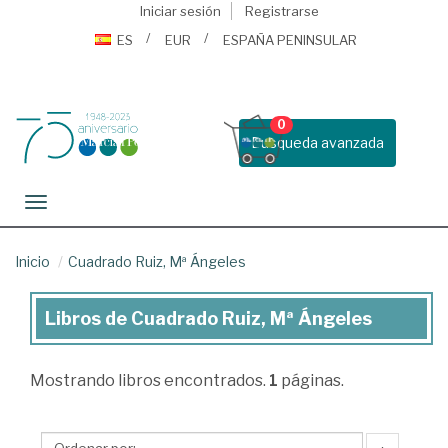
Iniciar sesión
Registrarse
ES
EUR
ESPAÑA PENINSULAR
0
Busqueda avanzada
Toggle navigation
Inicio
Cuadrado Ruiz, Mª Ángeles
Libros de Cuadrado Ruiz, Mª Ángeles
Libros
de
Mostrando
libros encontrados.
1
páginas.
Cuadrado
Ruiz,