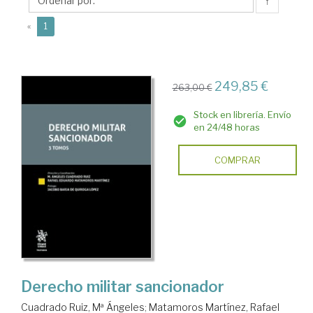
Mª
↑
Ángeles
(current)
«
1
249,85 €
263,00 €
Stock en librería. Envío
en 24/48 horas
COMPRAR
Derecho militar sancionador
Cuadrado Ruiz, Mª Ángeles
;
Matamoros Martínez, Rafael