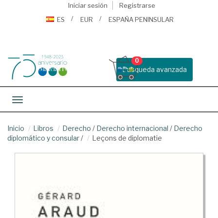
Iniciar sesión
Registrarse
ES
EUR
ESPAÑA PENINSULAR
0
Busqueda avanzada
Toggle navigation
Inicio
Libros
Derecho
/
Derecho internacional
/
Derecho
diplomático y consular
/
Leçons de diplomatie