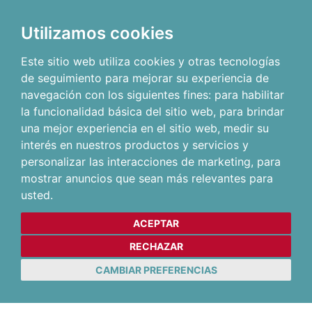
Utilizamos cookies
Este sitio web utiliza cookies y otras tecnologías
de seguimiento para mejorar su experiencia de
navegación con los siguientes fines:
para habilitar
la funcionalidad básica del sitio web
,
para brindar
una mejor experiencia en el sitio web
,
medir su
interés en nuestros productos y servicios y
personalizar las interacciones de marketing
,
para
mostrar anuncios que sean más relevantes para
usted
.
ACEPTAR
RECHAZAR
CAMBIAR PREFERENCIAS