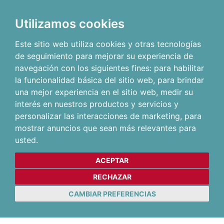
Utilizamos cookies
Este sitio web utiliza cookies y otras tecnologías
de seguimiento para mejorar su experiencia de
navegación con los siguientes fines:
para habilitar
la funcionalidad básica del sitio web
,
para brindar
una mejor experiencia en el sitio web
,
medir su
interés en nuestros productos y servicios y
personalizar las interacciones de marketing
,
para
mostrar anuncios que sean más relevantes para
usted
.
ACEPTAR
RECHAZAR
CAMBIAR PREFERENCIAS