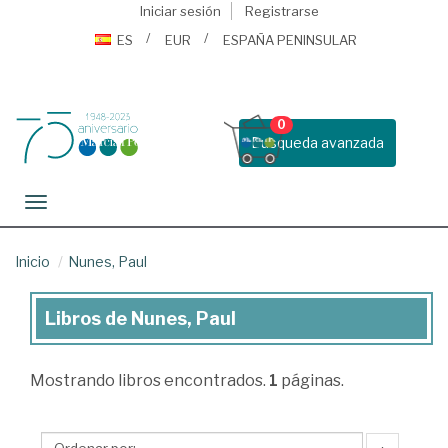
Iniciar sesión
Registrarse
ES
EUR
ESPAÑA PENINSULAR
0
Busqueda avanzada
Toggle navigation
Inicio
Nunes, Paul
Libros de Nunes, Paul
Libros
de
Mostrando
libros encontrados.
1
páginas.
Nunes,
Paul