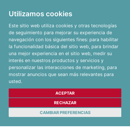
Utilizamos cookies
Este sitio web utiliza cookies y otras tecnologías
de seguimiento para mejorar su experiencia de
navegación con los siguientes fines:
para habilitar
la funcionalidad básica del sitio web
,
para brindar
una mejor experiencia en el sitio web
,
medir su
interés en nuestros productos y servicios y
personalizar las interacciones de marketing
,
para
mostrar anuncios que sean más relevantes para
usted
.
ACEPTAR
RECHAZAR
CAMBIAR PREFERENCIAS