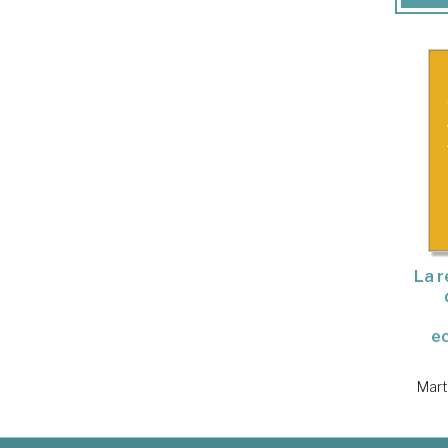
La r
e
Mart