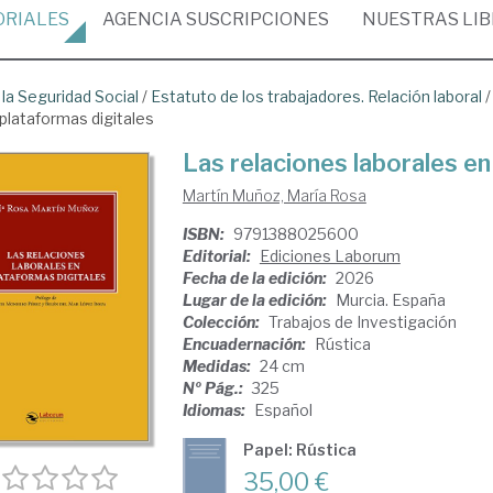
ORIALES
AGENCIA
SUSCRIPCIONES
NUESTRAS
LI
 la Seguridad Social
/
Estatuto de los trabajadores. Relación laboral
 plataformas digitales
Las relaciones laborales en
Martín Muñoz, María Rosa
ISBN:
9791388025600
Editorial:
Ediciones Laborum
Fecha de la edición:
2026
Lugar de la edición:
Murcia. España
Colección:
Trabajos de Investigación
Encuadernación:
Rústica
Medidas:
24 cm
Nº Pág.:
325
Idiomas:
Español
Papel: Rústica
35,00 €