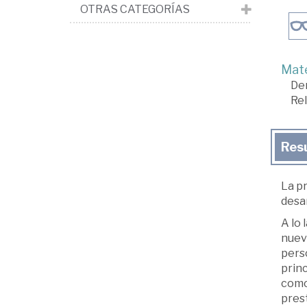
OTRAS CATEGORÍAS
Mate
De
Rel
Res
La p
desar
A lo 
nuev
perso
princ
como 
prest