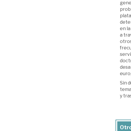
gener
probl
plata
deter
en la
a tra
otros
frecu
servi
doctr
desar
europ
Sin 
tema 
y tra
Otro