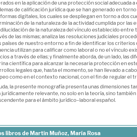
ados en la aplicación de una protección social adecuada a e
emas de calificación jurídica que se han generado en torno
formas digitales, los cuales se despliegan en torno a dos cue
minación de la naturaleza de la actividad cumplida por las e
 dilucidación de la naturaleza del vínculo establecido entre
vés de las mismas; analiza las resoluciones judiciales proc
 países de nuestro entorno a fin de identificar los criterios
encia utilizan para calificar como laboral o no el vínculo e
cios a través de ellas; y finalmente aborda, de un lado, las 
ina científica para alcanzar la necesaria protección en este 
rollos legales que, hasta el momento, se han llevado a cabo
eo como en el contexto nacional, con el fin de regular el tr
duda, la presente monografía presenta unas dimensiones tan
jurídicamente relevante, no solo en la teoría, sino también en
scendente para el ámbito jurídico–laboral español.
s libros de Martín Muñoz, María Rosa