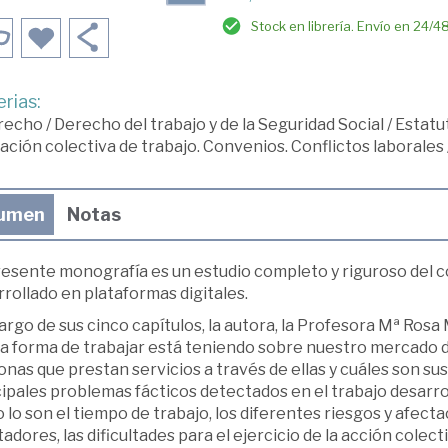
Stock en librería. Envío en 24/4
rias:
recho
/
Derecho del trabajo y de la Seguridad Social
/
Estatut
ación colectiva de trabajo. Convenios. Conflictos laborales
umen
Notas
resente monografía es un estudio completo y riguroso del c
rollado en plataformas digitales.
largo de sus cinco capítulos, la autora, la Profesora Mª Ro
a forma de trabajar está teniendo sobre nuestro mercado de
nas que prestan servicios a través de ellas y cuáles son su
ipales problemas fácticos detectados en el trabajo desarrol
lo son el tiempo de trabajo, los diferentes riesgos y afectac
adores, las dificultades para el ejercicio de la acción colect