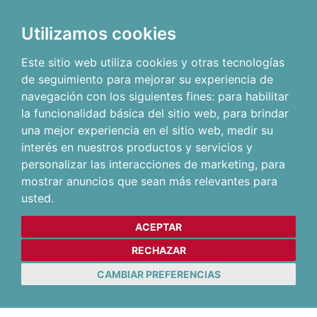
Utilizamos cookies
Este sitio web utiliza cookies y otras tecnologías
de seguimiento para mejorar su experiencia de
navegación con los siguientes fines:
para habilitar
la funcionalidad básica del sitio web
,
para brindar
una mejor experiencia en el sitio web
,
medir su
interés en nuestros productos y servicios y
personalizar las interacciones de marketing
,
para
mostrar anuncios que sean más relevantes para
usted
.
ACEPTAR
RECHAZAR
CAMBIAR PREFERENCIAS