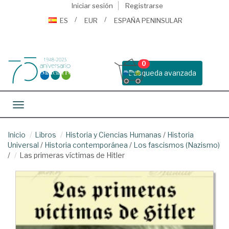
Iniciar sesión
Registrarse
ES
EUR
ESPAÑA PENINSULAR
0
Busqueda avanzada
Toggle navigation
Inicio
Libros
Historia y Ciencias Humanas
/
Historia
Universal
/
Historia contemporánea
/
Los fascismos (Nazismo)
/
Las primeras víctimas de Hitler