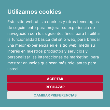
Utilizamos cookies
Este sitio web utiliza cookies y otras tecnologías
de seguimiento para mejorar su experiencia de
navegación con los siguientes fines:
para habilitar
la funcionalidad básica del sitio web
,
para brindar
una mejor experiencia en el sitio web
,
medir su
interés en nuestros productos y servicios y
personalizar las interacciones de marketing
,
para
mostrar anuncios que sean más relevantes para
usted
.
ACEPTAR
RECHAZAR
CAMBIAR PREFERENCIAS