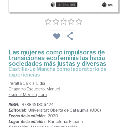
Las mujeres como impulsoras de
transiciones ecofeministas hacia
sociedades más justas y diversas
Castilla-La Mancha como laboratorio de
experiencias
Peralta García, Lidia
Chaparro Escudero, Manuel
Espinar Medina, Lara
ISBN:
9788491806424
Editorial:
Universitat Oberta de Catalunya. (UOC)
Fecha de la edición:
2020
Lugar de la edición:
Barcelona. España