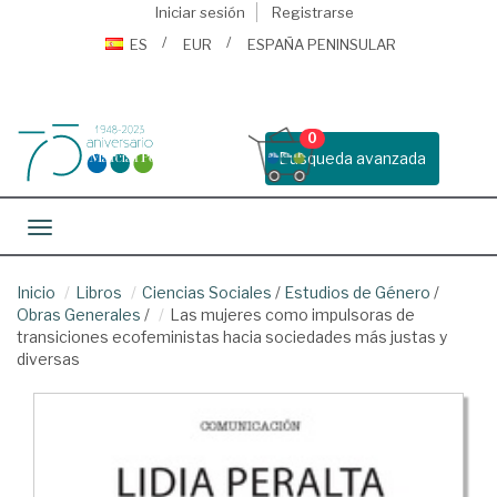
Iniciar sesión
Registrarse
ES
EUR
ESPAÑA PENINSULAR
0
Busqueda avanzada
Toggle navigation
Inicio
Libros
Ciencias Sociales
/
Estudios de Género
/
Obras Generales
/
Las mujeres como impulsoras de
transiciones ecofeministas hacia sociedades más justas y
diversas