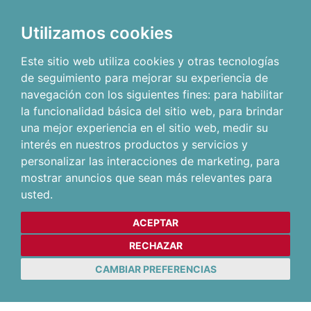
Utilizamos cookies
Este sitio web utiliza cookies y otras tecnologías
de seguimiento para mejorar su experiencia de
navegación con los siguientes fines:
para habilitar
la funcionalidad básica del sitio web
,
para brindar
una mejor experiencia en el sitio web
,
medir su
interés en nuestros productos y servicios y
personalizar las interacciones de marketing
,
para
mostrar anuncios que sean más relevantes para
usted
.
ACEPTAR
RECHAZAR
CAMBIAR PREFERENCIAS