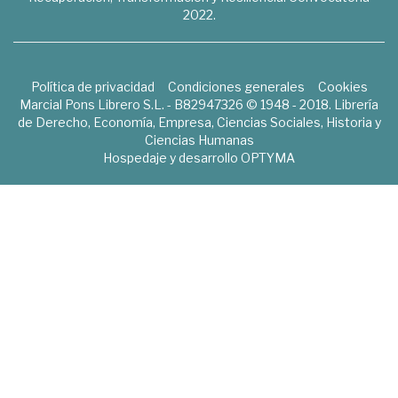
2022.
Política de privacidad
Condiciones generales
Cookies
Marcial Pons Librero S.L. - B82947326 © 1948 - 2018. Librería
de Derecho, Economía, Empresa, Ciencias Sociales, Historia y
Ciencias Humanas
Hospedaje y desarrollo
OPTYMA