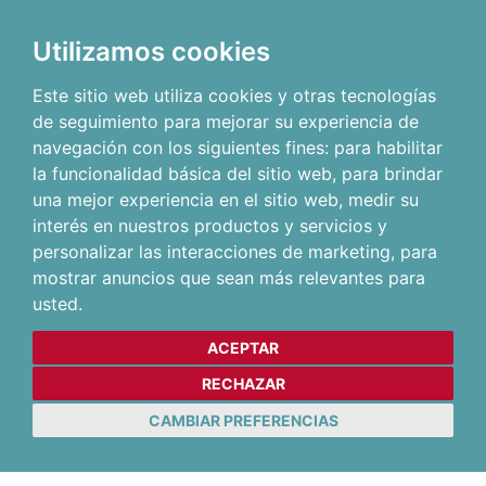
Utilizamos cookies
Este sitio web utiliza cookies y otras tecnologías
de seguimiento para mejorar su experiencia de
navegación con los siguientes fines:
para habilitar
la funcionalidad básica del sitio web
,
para brindar
una mejor experiencia en el sitio web
,
medir su
interés en nuestros productos y servicios y
personalizar las interacciones de marketing
,
para
mostrar anuncios que sean más relevantes para
usted
.
ACEPTAR
RECHAZAR
CAMBIAR PREFERENCIAS