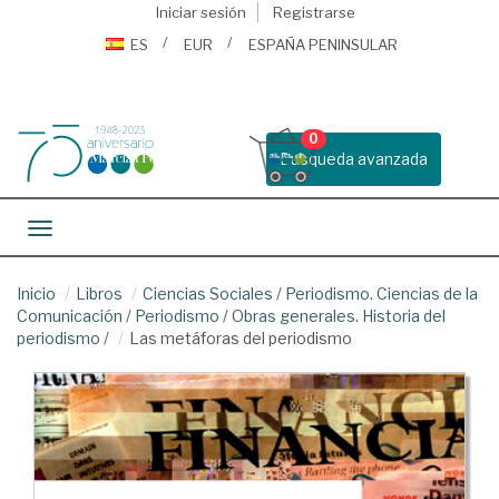
Iniciar sesión
Registrarse
ES
EUR
ESPAÑA PENINSULAR
0
Busqueda avanzada
Toggle navigation
Inicio
Libros
Ciencias Sociales
/
Periodismo. Ciencias de la
Comunicación
/
Periodismo
/
Obras generales. Historia del
periodismo
/
Las metáforas del periodismo