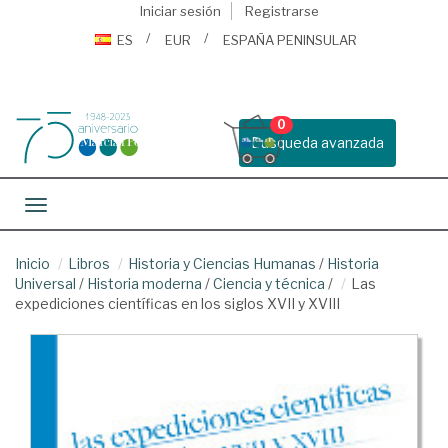
Iniciar sesión
Registrarse
ES
EUR
ESPAÑA PENINSULAR
0
Busqueda avanzada
Toggle navigation
Inicio
Libros
Historia y Ciencias Humanas
/
Historia
Universal
/
Historia moderna
/
Ciencia y técnica
/
Las
expediciones científicas en los siglos XVII y XVIII