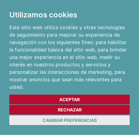
Utilizamos cookies
Este sitio web utiliza cookies y otras tecnologías
de seguimiento para mejorar su experiencia de
navegación con los siguientes fines:
para habilitar
la funcionalidad básica del sitio web
,
para brindar
una mejor experiencia en el sitio web
,
medir su
interés en nuestros productos y servicios y
personalizar las interacciones de marketing
,
para
mostrar anuncios que sean más relevantes para
usted
.
ACEPTAR
RECHAZAR
CAMBIAR PREFERENCIAS