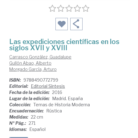
Las expediciones científicas en los
siglos XVII y XVIII
Carrasco González, Guadalupe
Gullón Abao, Alberto
Morgado García, Arturo
ISBN:
9788490772799
Editorial:
Editorial Síntesis
Fecha de la edición:
2016
Lugar de la edición:
Madrid. España
Colección:
Temas de Historia Moderna
Encuadernación:
Rústica
Medidas:
22 cm
Nº Pág.:
271
Idiomas:
Español