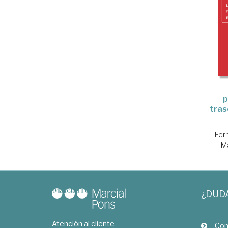
p
tras
Fer
Ma
¿DUD
Atención al cliente
Com