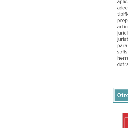
aplic
adec
tipif
propu
artic
juríd
juris
para
sofis
herr
defr
Otro