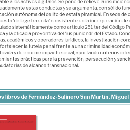
able a los activos digitales. Se pone de relieve la insuficie
uadamente estas conductas y se argumenta, con sólido fund
icación autónoma del delito de estafa piramidal. En sede de
esta 'de lege ferenda' consistente en la incorporación de u
ulado sistemáticamente como artículo 251 ter del Código Pen
ica y la eficacia preventiva del 'ius puniendi' del Estado. 
tas, académicos y operadores jurídicos, la investigación con
 fortalecer la tutela penal frente a una criminalidad econ
ticada y de enorme impacto social, aportando criterios int
amientas prácticas para la prevención, persecución y sanci
audatorias de alcance transnacional.
s libros de Fernández-Salinero San Martín, Miguel