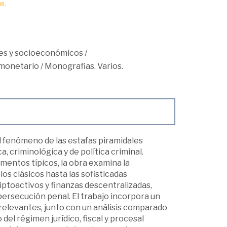
s.
les y socioeconómicos
/
monetario
/
Monografias. Varios.
l fenómeno de las estafas piramidales
 criminológica y de política criminal.
lementos típicos, la obra examina la
os clásicos hasta las sofisticadas
iptoactivos y finanzas descentralizadas,
 persecución penal. El trabajo incorpora un
s relevantes, junto con un análisis comparado
el régimen jurídico, fiscal y procesal