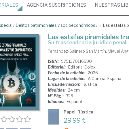
ORIALES
AGENCIA
SUSCRIPCIONES
NUESTRAS
LI
special
/
Delitos patrimoniales y socioeconómicos
/
Las estafas p
Las estafas piramidales tra
su trascendencia jurídico penal
Fernández-Salinero San Martín, Miguel Áng
ISBN:
9791370116590
Editorial:
Editorial Colex
Fecha de la edición:
2026
Lugar de la edición:
A Coruña. España
Encuadernación:
Rústica
Medidas:
24 cm
Nº Pág.:
326
Idiomas:
Español
Papel: Rústica
29,99 €