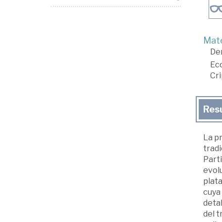
Mate
De
Ec
Cr
Res
La p
tradi
Parti
evolu
plata
cuya 
detal
del t