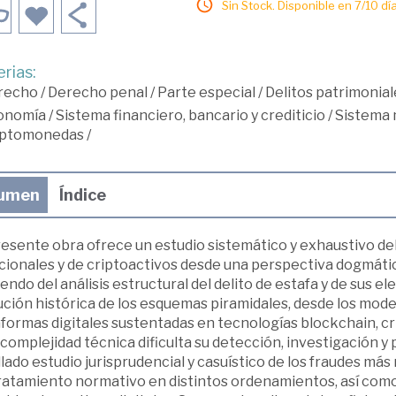
Sin Stock. Disponible en 7/10 día
rias:
recho
/
Derecho penal
/
Parte especial
/
Delitos patrimonia
onomía
/
Sistema financiero, bancario y crediticio
/
Sistema 
iptomonedas
/
umen
Índice
resente obra ofrece un estudio sistemático y exhaustivo de
cionales y de criptoactivos desde una perspectiva dogmática,
endo del análisis estructural del delito de estafa y de sus e
ción histórica de los esquemas piramidales, desde los model
formas digitales sustentadas en tecnologías blockchain, cr
complejidad técnica dificulta su detección, investigación y
lado estudio jurisprudencial y casuístico de los fraudes má
ratamiento normativo en distintos ordenamientos, así como d