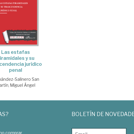
Las estafas
iramidales y su
cendencia jurídico
penal
nández-Salinero San
rtín, Miguel Ángel
AS?
BOLETÍN DE NOVEDAD
o comprar