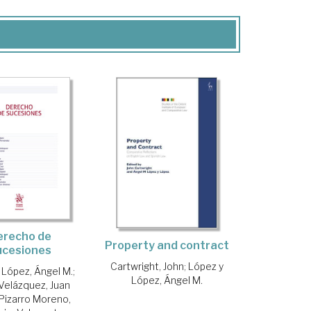
erecho de
Property and contract
ucesiones
Cartwright, John
;
López y
 López, Ángel M.
;
López, Ángel M.
Velázquez, Juan
Pizarro Moreno,