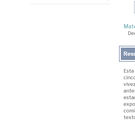
Mate
De
Res
Esta 
cinco
vivez
anter
estad
expon
comie
texto