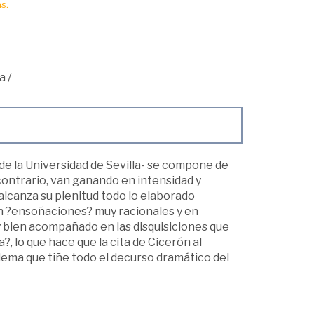
s.
a
/
de la Universidad de Sevilla- se compone de
contrario, van ganando en intensidad y
e alcanza su plenitud todo lo elaborado
son ?ensoñaciones? muy racionales y en
muy bien acompañado en las disquisiciones que
, lo que hace que la cita de Cicerón al
 lema que tiñe todo el decurso dramático del