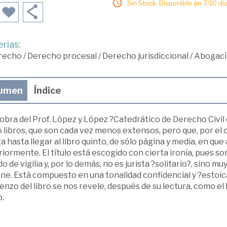
Sin Stock. Disponible en 7/10 día
rias:
recho
/
Derecho procesal
/
Derecho jurisdiccional
/
Abogací
umen
Índice
obra del Prof. López y López ?Catedrático de Derecho Civil 
 libros, que son cada vez menos extensos, pero que, por el 
a hasta llegar al libro quinto, de sólo página y media, en qu
iormente. El título está escogido con cierta ironía, pues 
o de vigilia y, por lo demás, no es jurista ?solitario?, sino 
e. Está compuesto en una tonalidad confidencial y ?estoica?
nzo del libro se nos revele, después de su lectura, como el
.