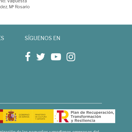
nio
;
Valpuesta
dez, Mª Rosario
ES
SÍGUENOS EN
rnización de las pequeñas y medianas empresas del