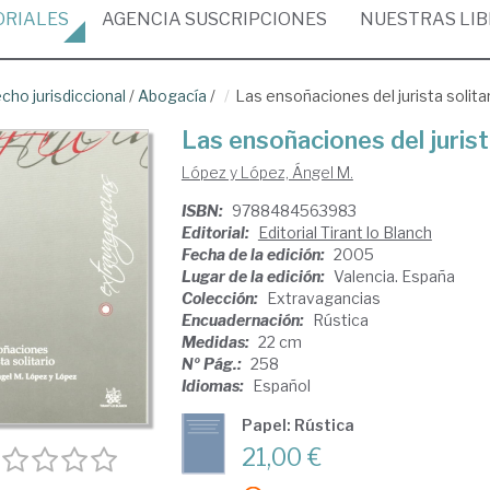
ORIALES
AGENCIA
SUSCRIPCIONES
NUESTRAS
LI
cho jurisdiccional
/
Abogacía
/
Las ensoñaciones del jurista solita
Las ensoñaciones del jurist
López y López, Ángel M.
ISBN:
9788484563983
Editorial:
Editorial Tirant lo Blanch
Fecha de la edición:
2005
Lugar de la edición:
Valencia. España
Colección:
Extravagancias
Encuadernación:
Rústica
Medidas:
22 cm
Nº Pág.:
258
Idiomas:
Español
Papel: Rústica
21,00 €