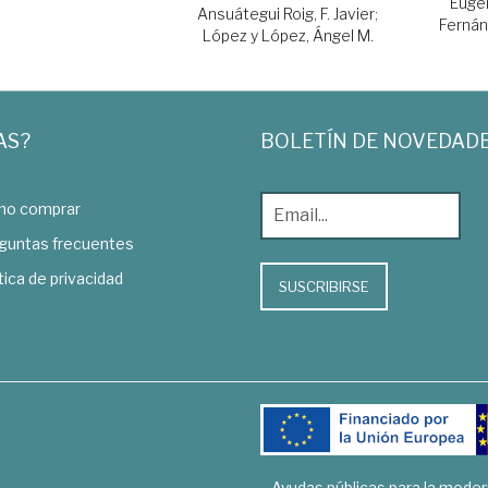
Euge
Ansuátegui Roig, F. Javier
;
Fernán
López y López, Ángel M.
AS?
BOLETÍN DE NOVEDAD
o comprar
guntas frecuentes
tica de privacidad
SUSCRIBIRSE
Ayudas públicas para la mode