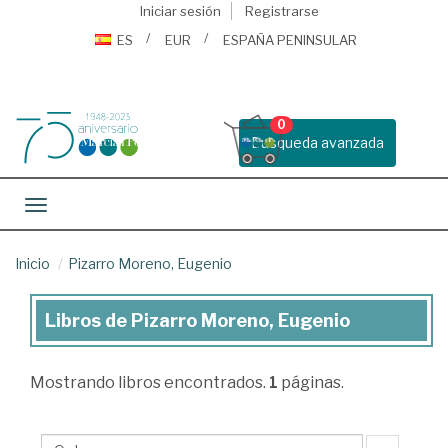
Iniciar sesión
Registrarse
ES
EUR
ESPAÑA PENINSULAR
0
Busqueda avanzada
Toggle navigation
Inicio
Pizarro Moreno, Eugenio
Libros de Pizarro Moreno, Eugenio
Libros
de
Mostrando
libros encontrados.
1
páginas.
Pizarro
Moreno,