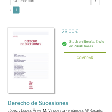
Eugenio
↑
(current)
«
1
28,00 €
Stock en librería. Envío
en 24/48 horas
COMPRAR
Derecho de Sucesiones
López y López, Ángel M.
;
Valpuesta Fernández, Mª Rosario
;