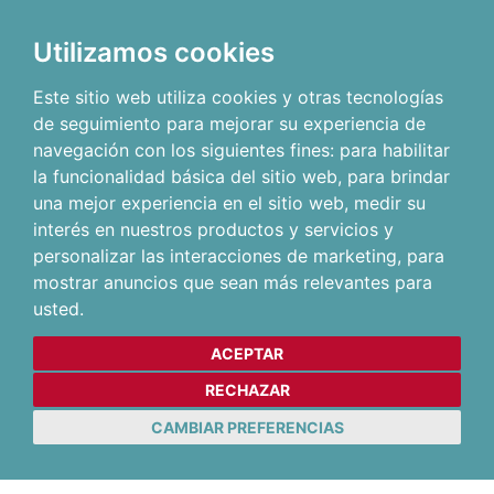
Utilizamos cookies
Este sitio web utiliza cookies y otras tecnologías
de seguimiento para mejorar su experiencia de
navegación con los siguientes fines:
para habilitar
la funcionalidad básica del sitio web
,
para brindar
una mejor experiencia en el sitio web
,
medir su
interés en nuestros productos y servicios y
personalizar las interacciones de marketing
,
para
mostrar anuncios que sean más relevantes para
usted
.
ACEPTAR
RECHAZAR
CAMBIAR PREFERENCIAS