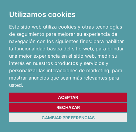
Utilizamos cookies
Este sitio web utiliza cookies y otras tecnologías
de seguimiento para mejorar su experiencia de
navegación con los siguientes fines:
para habilitar
la funcionalidad básica del sitio web
,
para brindar
una mejor experiencia en el sitio web
,
medir su
interés en nuestros productos y servicios y
personalizar las interacciones de marketing
,
para
mostrar anuncios que sean más relevantes para
usted
.
ACEPTAR
RECHAZAR
CAMBIAR PREFERENCIAS