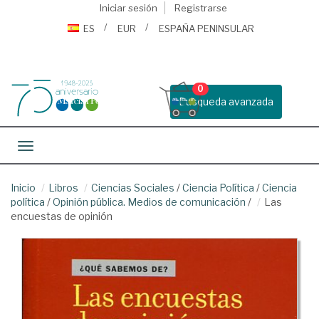
Iniciar sesión
Registrarse
ES
EUR
ESPAÑA PENINSULAR
0
Busqueda avanzada
Toggle navigation
Inicio
Libros
Ciencias Sociales
/
Ciencia Política
/
Ciencia
política
/
Opinión pública. Medios de comunicación
/
Las
encuestas de opinión