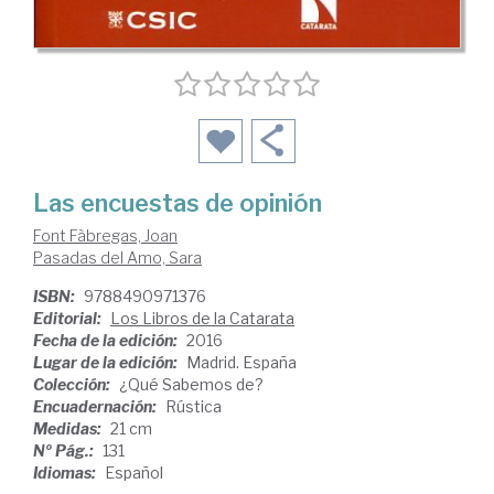
Las encuestas de opinión
Font Fàbregas, Joan
Pasadas del Amo, Sara
ISBN:
9788490971376
Editorial:
Los Libros de la Catarata
Fecha de la edición:
2016
Lugar de la edición:
Madrid. España
Colección:
¿Qué Sabemos de?
Encuadernación:
Rústica
Medidas:
21 cm
Nº Pág.:
131
Idiomas:
Español