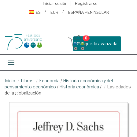
Iniciar sesión
Registrarse
ES
EUR
ESPAÑA PENINSULAR
0
Busqueda avanzada
Toggle navigation
Inicio
Libros
Economía
/
Historia económica y del
pensamiento económico
/
Historia económica
/
Las edades
de la globalización