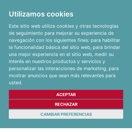
Utilizamos cookies
Este sitio web utiliza cookies y otras tecnologías
de seguimiento para mejorar su experiencia de
navegación con los siguientes fines:
para habilitar
la funcionalidad básica del sitio web
,
para brindar
una mejor experiencia en el sitio web
,
medir su
interés en nuestros productos y servicios y
personalizar las interacciones de marketing
,
para
mostrar anuncios que sean más relevantes para
usted
.
ACEPTAR
RECHAZAR
CAMBIAR PREFERENCIAS