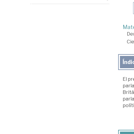
Mate
De
Cie
Índi
El p
parl
Britá
parla
polít