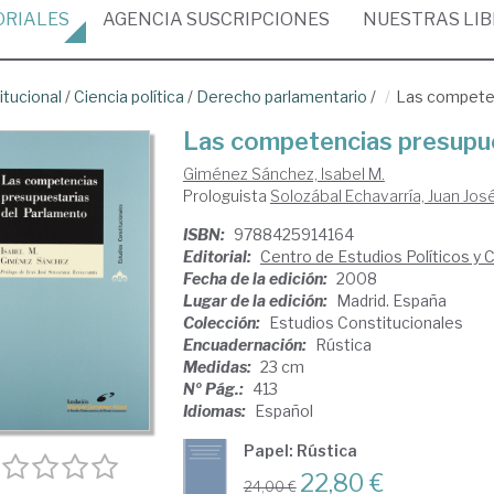
ORIALES
AGENCIA
SUSCRIPCIONES
NUESTRAS
LI
itucional
/
Ciencia política
/
Derecho parlamentario
/
Las competen
Las competencias presupue
Giménez Sánchez, Isabel M.
Prologuista
Solozábal Echavarría, Juan Jos
ISBN:
9788425914164
Editorial:
Centro de Estudios Políticos y 
Fecha de la edición:
2008
Lugar de la edición:
Madrid. España
Colección:
Estudios Constitucionales
Encuadernación:
Rústica
Medidas:
23 cm
Nº Pág.:
413
Idiomas:
Español
Papel: Rústica
22,80 €
24,00 €