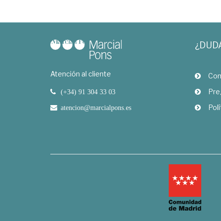
¿DUD
Atención al cliente
Com
Pre
(+34) 91 304 33 03
Polí
atencion@marcialpons.es