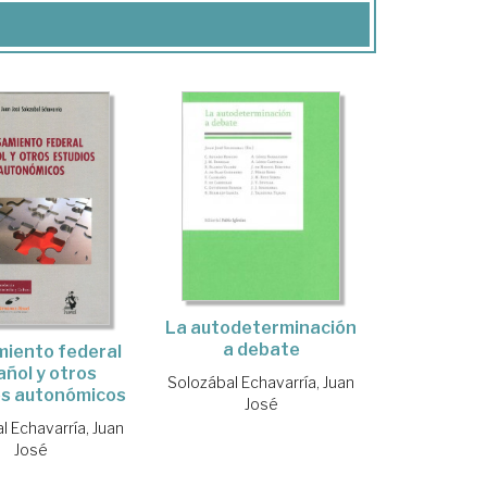
La autodeterminación
a debate
iento federal
ñol y otros
Solozábal Echavarría, Juan
os autonómicos
José
l Echavarría, Juan
José