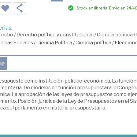
Stock en librería. Envío en 24/4
rias:
recho
/
Derecho político y constitucional
/
Ciencia política
/
ncias Sociales
/
Ciencia Política
/
Ciencia política
/
Eleccione
ce
resupuesto como institución político-económica. La funció
amentaria. Do modelos de función presupuestara: el Congres
nica. La aprobación de las leyes de presupuestos como ejerci
mento. Posición jurídica de la Ley de Presupuestos en el Si
ica del parlamento en materia presupuestaria.