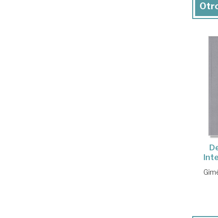
Otro
De
Inte
Gimé