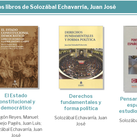
s libros de Solozábal Echavarría, Juan José
El Estado
Derechos
Pensam
onstitucional y
fundamentales y
espa
democrático
forma política
estudi
gón Reyes, Manuel
;
Solozábal Echavarría, Juan
Solozába
ejo Pagés, Juan Luis
;
José
ábal Echavarría, Juan
José