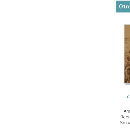
Otro
c
Ara
Requ
Soloz