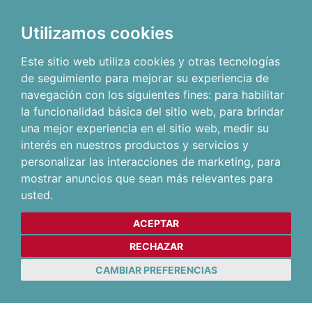
Utilizamos cookies
Este sitio web utiliza cookies y otras tecnologías
de seguimiento para mejorar su experiencia de
navegación con los siguientes fines:
para habilitar
la funcionalidad básica del sitio web
,
para brindar
una mejor experiencia en el sitio web
,
medir su
interés en nuestros productos y servicios y
personalizar las interacciones de marketing
,
para
mostrar anuncios que sean más relevantes para
usted
.
ACEPTAR
RECHAZAR
CAMBIAR PREFERENCIAS