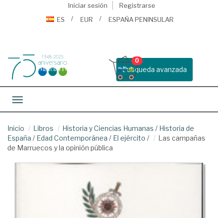
Iniciar sesión
Registrarse
ES
EUR
ESPAÑA PENINSULAR
0
Busqueda avanzada
Toggle navigation
Inicio
Libros
Historia y Ciencias Humanas
/
Historia de
España
/
Edad Contemporánea
/
El ejército
/
Las campañas
de Marruecos y la opinión pública