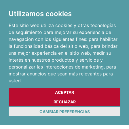
Utilizamos cookies
Este sitio web utiliza cookies y otras tecnologías
de seguimiento para mejorar su experiencia de
navegación con los siguientes fines:
para habilitar
la funcionalidad básica del sitio web
,
para brindar
una mejor experiencia en el sitio web
,
medir su
interés en nuestros productos y servicios y
personalizar las interacciones de marketing
,
para
mostrar anuncios que sean más relevantes para
usted
.
ACEPTAR
RECHAZAR
CAMBIAR PREFERENCIAS