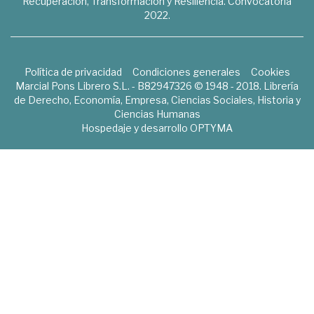
Recuperación, Transformación y Resiliencia. Convocatoria
2022.
Política de privacidad
Condiciones generales
Cookies
Marcial Pons Librero S.L. - B82947326 © 1948 - 2018. Librería
de Derecho, Economía, Empresa, Ciencias Sociales, Historia y
Ciencias Humanas
Hospedaje y desarrollo
OPTYMA