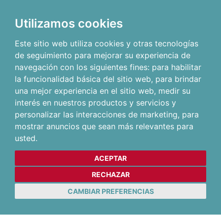
Utilizamos cookies
Este sitio web utiliza cookies y otras tecnologías
de seguimiento para mejorar su experiencia de
navegación con los siguientes fines:
para habilitar
la funcionalidad básica del sitio web
,
para brindar
una mejor experiencia en el sitio web
,
medir su
interés en nuestros productos y servicios y
personalizar las interacciones de marketing
,
para
mostrar anuncios que sean más relevantes para
usted
.
ACEPTAR
RECHAZAR
CAMBIAR PREFERENCIAS