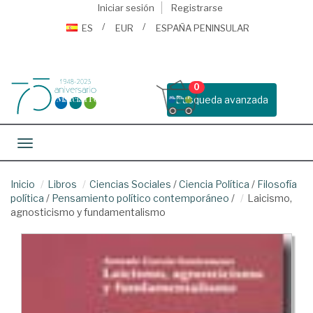
Iniciar sesión
Registrarse
ES
EUR
ESPAÑA PENINSULAR
0
Busqueda avanzada
Toggle navigation
Inicio
Libros
Ciencias Sociales
/
Ciencia Política
/
Filosofía
política
/
Pensamiento político contemporáneo
/
Laicismo,
agnosticismo y fundamentalismo