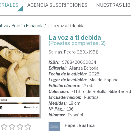
ORIALES
AGENCIA
SUSCRIPCIONES
NUESTRAS
LI
ativa
/
Poesía Española
/
La voz a ti debida
La voz a ti debida
(Poesías completas, 2)
Salinas, Pedro (1891-1951)
ISBN:
9788420609034
Editorial:
Alianza Editorial
Fecha de la edición:
2025
Lugar de la edición:
Madrid. España
Edición número:
2ª ed.
Colección:
El Libro de Bolsillo. Biblioteca
Encuadernación:
Rústica
Medidas:
18 cm
Nº Pág.:
136
Idiomas:
Español
Papel: Rústica