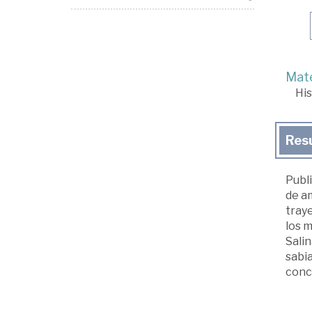
Mate
His
Res
Publi
de am
traye
los m
Salin
sabia
conc