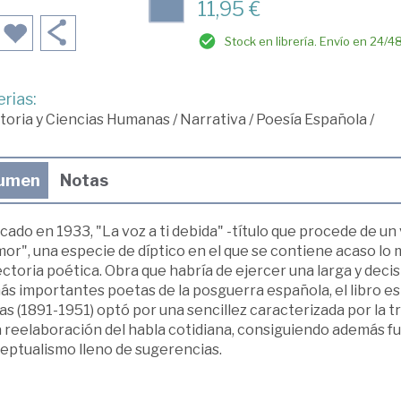
11,95 €
Stock en librería. Envío en 24/4
rias:
toria y Ciencias Humanas
/
Narrativa
/
Poesía Española
/
umen
Notas
cado en 1933, "La voz a ti debida" -título que procede de un
or", una especie de díptico en el que se contiene acaso lo 
ctoria poética. Obra que habría de ejercer una larga y decis
ás importantes poetas de la posguerra española, el libro e
as (1891-1951) optó por una sencillez caracterizada por la tr
 reelaboración del habla cotidiana, consiguiendo además fu
eptualismo lleno de sugerencias.