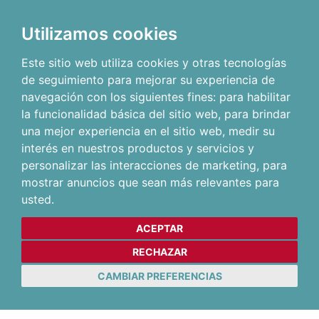
Utilizamos cookies
Este sitio web utiliza cookies y otras tecnologías
de seguimiento para mejorar su experiencia de
navegación con los siguientes fines:
para habilitar
la funcionalidad básica del sitio web
,
para brindar
una mejor experiencia en el sitio web
,
medir su
interés en nuestros productos y servicios y
personalizar las interacciones de marketing
,
para
mostrar anuncios que sean más relevantes para
usted
.
ACEPTAR
RECHAZAR
CAMBIAR PREFERENCIAS