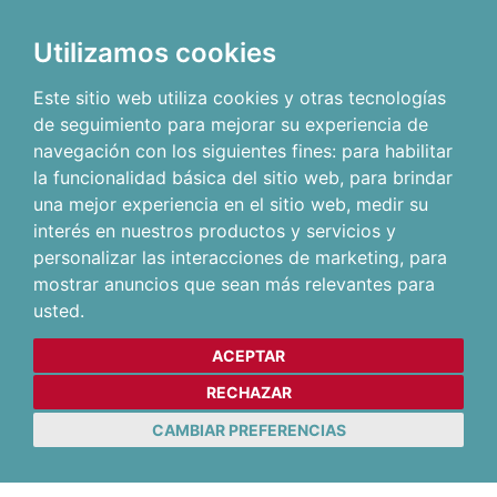
Utilizamos cookies
Este sitio web utiliza cookies y otras tecnologías
de seguimiento para mejorar su experiencia de
navegación con los siguientes fines:
para habilitar
la funcionalidad básica del sitio web
,
para brindar
una mejor experiencia en el sitio web
,
medir su
interés en nuestros productos y servicios y
personalizar las interacciones de marketing
,
para
mostrar anuncios que sean más relevantes para
usted
.
ACEPTAR
RECHAZAR
CAMBIAR PREFERENCIAS