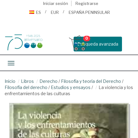
Iniciar sesión
Registrarse
ES
EUR
ESPAÑA PENINSULAR
0
Busqueda avanzada
Toggle navigation
Inicio
Libros
Derecho
/
Filosofía y teoría del Derecho
/
Filosofía del derecho
/
Estudios y ensayos
/
La violencia y los
enfrentamientos de las culturas