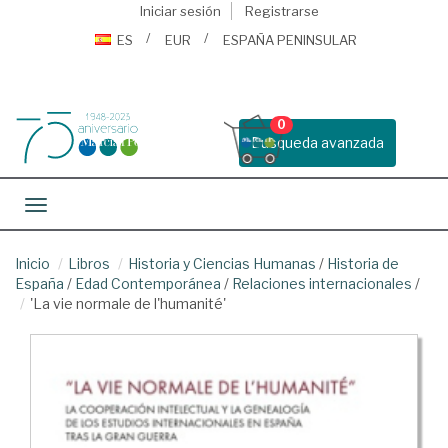
Iniciar sesión
Registrarse
ES
EUR
ESPAÑA PENINSULAR
0
Busqueda avanzada
Toggle navigation
Inicio
Libros
Historia y Ciencias Humanas
/
Historia de
España
/
Edad Contemporánea
/
Relaciones internacionales
/
'La vie normale de l'humanité'