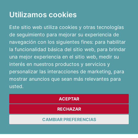
Utilizamos cookies
Este sitio web utiliza cookies y otras tecnologías
de seguimiento para mejorar su experiencia de
navegación con los siguientes fines:
para habilitar
la funcionalidad básica del sitio web
,
para brindar
una mejor experiencia en el sitio web
,
medir su
interés en nuestros productos y servicios y
personalizar las interacciones de marketing
,
para
mostrar anuncios que sean más relevantes para
usted
.
ACEPTAR
RECHAZAR
CAMBIAR PREFERENCIAS