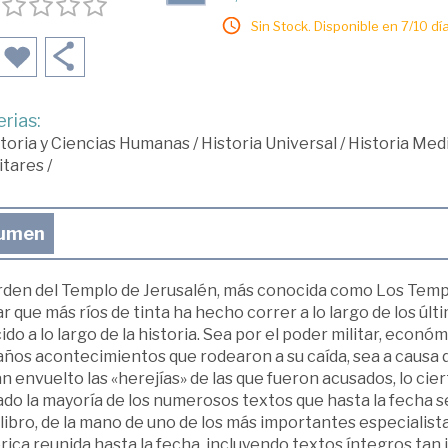
Sin Stock. Disponible en 7/10 día
rias:
toria y Ciencias Humanas
/
Historia Universal
/
Historia Med
itares
/
umen
rden del Templo de Jerusalén, más conocida como Los Templ
ar que más ríos de tinta ha hecho correr a lo largo de los úl
ido a lo largo de la historia. Sea por el poder militar, económ
ños acontecimientos que rodearon a su caída, sea a causa d
n envuelto las «herejías» de las que fueron acusados, lo cier
do la mayoría de los numerosos textos que hasta la fecha s
libro, de la mano de uno de los más importantes especialista
rica reunida hasta la fecha, incluyendo textos íntegros ta