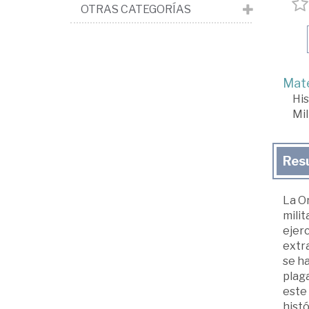
OTRAS CATEGORÍAS
Mate
His
Mil
Res
La O
milit
ejerc
extra
se ha
plaga
este 
histó