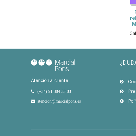
re
M
Gal
¿DUD
Atención al cliente
Com
Pre
(+34) 91 304 33 03
Polí
atencion@marcialpons.es