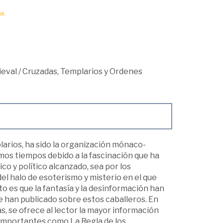
s.
ieval
/
Cruzadas, Templarios y Ordenes
arios, ha sido la organización mónaco-
timos tiempos debido a la fascinación que ha
ico y político alcanzado, sea por los
el halo de esoterismo y misterio en el que
to es que la fantasía y la desinformación han
e han publicado sobre estos caballeros. En
s, se ofrece al lector la mayor información
n importantes como La Regla de los