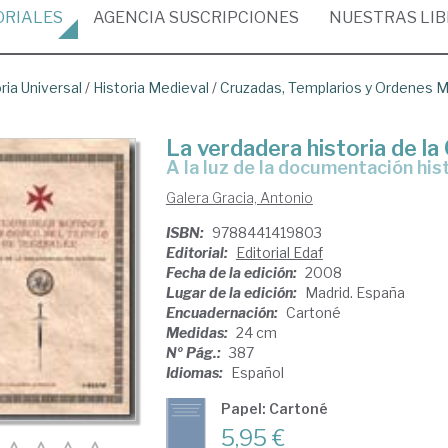
ORIALES
AGENCIA
SUSCRIPCIONES
NUESTRAS
LI
ria Universal
/
Historia Medieval
/
Cruzadas, Templarios y Ordenes Mi
La verdadera historia de la
a la luz de la documentación his
Galera Gracia, Antonio
ISBN:
9788441419803
Editorial:
Editorial Edaf
Fecha de la edición:
2008
Lugar de la edición:
Madrid. España
Encuadernación:
Cartoné
Medidas:
24 cm
Nº Pág.:
387
Idiomas:
Español
Papel: Cartoné
5,95 €