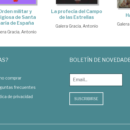
Orden militar y
La profecía del Campo
H
ligiosa de Santa
de las Estrellas
aría de España
Galera
Galera Gracia, Antonio
era Gracia, Antonio
AS?
BOLETÍN DE NOVEDAD
o comprar
guntas frecuentes
tica de privacidad
SUSCRIBIRSE