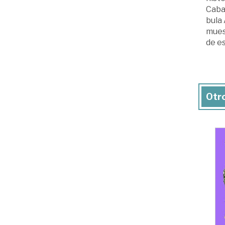
Cabal
bula
muest
de e
Otro