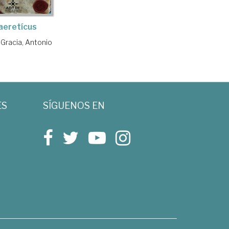
aeretícus
 Gracia, Antonio
ES
SÍGUENOS EN