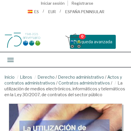
Iniciar sesión
Registrarse
ES
EUR
ESPAÑA PENINSULAR
0
Busqueda avanzada
Toggle navigation
Inicio
Libros
Derecho
/
Derecho administrativo
/
Actos y
contratos administrativos
/
Contratos administrativos
/
La
utilización de medios electrónicos, informáticos y telemáticos
en la Ley 30/2007, de contratos del sector público