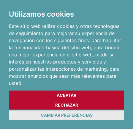
Utilizamos cookies
Este sitio web utiliza cookies y otras tecnologías
de seguimiento para mejorar su experiencia de
navegación con los siguientes fines:
para habilitar
la funcionalidad básica del sitio web
,
para brindar
una mejor experiencia en el sitio web
,
medir su
interés en nuestros productos y servicios y
personalizar las interacciones de marketing
,
para
mostrar anuncios que sean más relevantes para
usted
.
ACEPTAR
RECHAZAR
CAMBIAR PREFERENCIAS