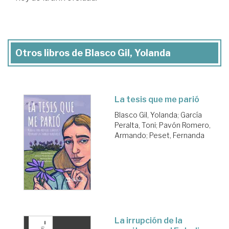
Otros libros de Blasco Gil, Yolanda
La tesis que me parió
Blasco Gil, Yolanda
;
García
Peralta, Toni
;
Pavón Romero,
Armando
;
Peset, Fernanda
La irrupción de la