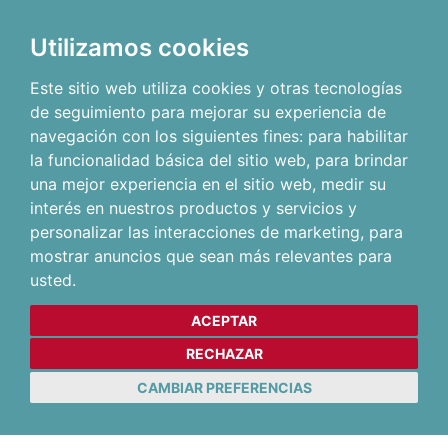
Utilizamos cookies
Este sitio web utiliza cookies y otras tecnologías
de seguimiento para mejorar su experiencia de
navegación con los siguientes fines:
para habilitar
la funcionalidad básica del sitio web
,
para brindar
una mejor experiencia en el sitio web
,
medir su
interés en nuestros productos y servicios y
personalizar las interacciones de marketing
,
para
mostrar anuncios que sean más relevantes para
usted
.
ACEPTAR
RECHAZAR
CAMBIAR PREFERENCIAS