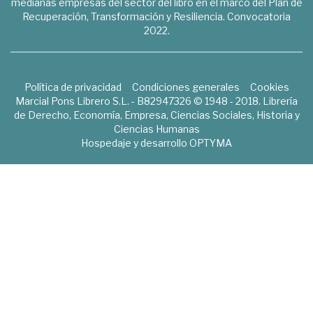
medianas empresas del sector del libro en el marco del Plan de
Recuperación, Transformación y Resiliencia. Convocatoria
2022.
Política de privacidad
Condiciones generales
Cookies
Marcial Pons Librero S.L. - B82947326 © 1948 - 2018. Librería
de Derecho, Economía, Empresa, Ciencias Sociales, Historia y
Ciencias Humanas
Hospedaje y desarrollo
OPTYMA