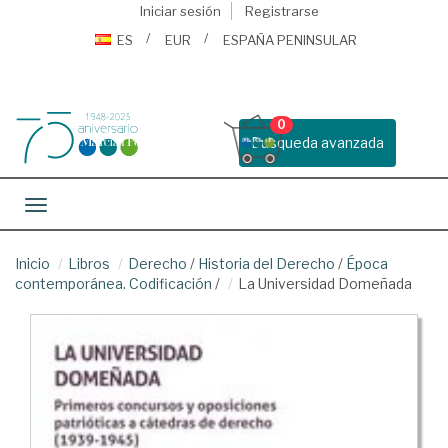
Iniciar sesión
Registrarse
ES
EUR
ESPAÑA PENINSULAR
0
Busqueda avanzada
Toggle navigation
Inicio
Libros
Derecho
/
Historia del Derecho
/
Época
contemporánea. Codificación
/
La Universidad Domeñada