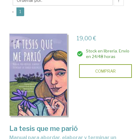
Toni
↑
(current)
«
1
19,00 €
Stock en librería. Envío
en 24/48 horas
COMPRAR
La tesis que me parió
Manual para abordar, elaborar y terminar un