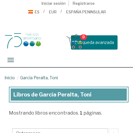
Iniciar sesión
Registrarse
ES
EUR
ESPAÑA PENINSULAR
0
Busqueda avanzada
Toggle navigation
Inicio
García Peralta, Toni
Libros de García Peralta, Toni
Libros
de
Mostrando
libros encontrados.
1
páginas.
García
Peralta,