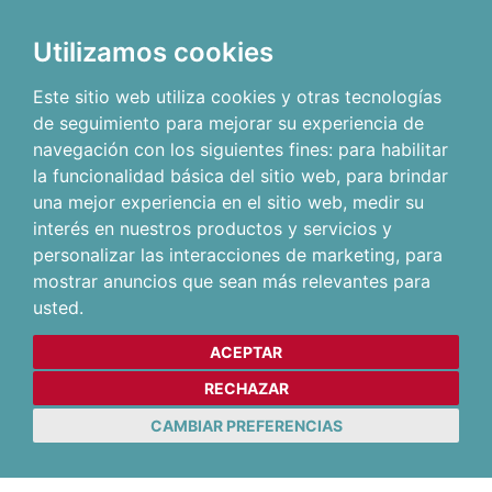
Utilizamos cookies
Este sitio web utiliza cookies y otras tecnologías
de seguimiento para mejorar su experiencia de
navegación con los siguientes fines:
para habilitar
la funcionalidad básica del sitio web
,
para brindar
una mejor experiencia en el sitio web
,
medir su
interés en nuestros productos y servicios y
personalizar las interacciones de marketing
,
para
mostrar anuncios que sean más relevantes para
usted
.
ACEPTAR
RECHAZAR
CAMBIAR PREFERENCIAS