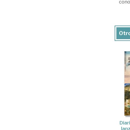
cono
Otro
Diar
lan