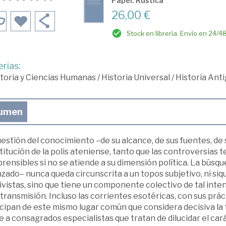
Papel: Rústica
26,00 €
Stock en librería. Envío en 24/4
rias:
toria y Ciencias Humanas
/
Historia Universal
/
Historia Ant
umen
estión del conocimiento –de su alcance, de sus fuentes, de 
itución de la polis ateniense, tanto que las controversias 
ensibles si no se atiende a su dimensión política. La búsqu
zado– nunca queda circunscrita a un topos subjetivo, ni si
ivistas, sino que tiene un componente colectivo de tal int
 transmisión. Incluso las corrientes esotéricas, con sus prác
cipan de este mismo lugar común que considera decisiva la 
 a consagrados especialistas que tratan de dilucidar el cará