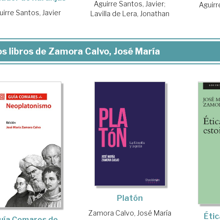
Aguirre Santos, Javier
;
Aguirr
uirre Santos, Javier
Lavilla de Lera, Jonathan
s libros de Zamora Calvo, José María
Platón
Zamora Calvo, José María
Étic
uía Comares de