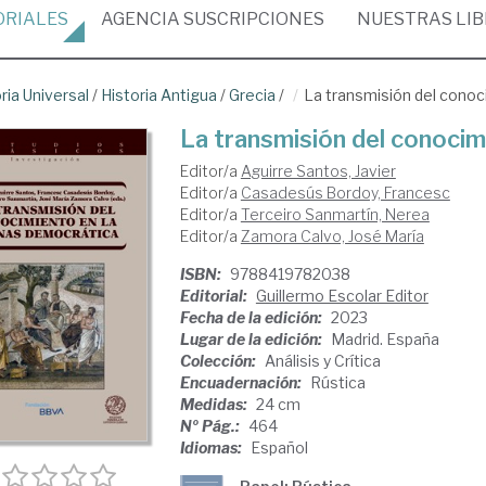
ORIALES
AGENCIA
SUSCRIPCIONES
NUESTRAS
LI
ria Universal
/
Historia Antigua
/
Grecia
/
La transmisión del conoc
La transmisión del conocim
Editor/a
Aguirre Santos, Javier
Editor/a
Casadesús Bordoy, Francesc
Editor/a
Terceiro Sanmartín, Nerea
Editor/a
Zamora Calvo, José María
ISBN:
9788419782038
Editorial:
Guillermo Escolar Editor
Fecha de la edición:
2023
Lugar de la edición:
Madrid. España
Colección:
Análisis y Crítica
Encuadernación:
Rústica
Medidas:
24 cm
Nº Pág.:
464
Idiomas:
Español