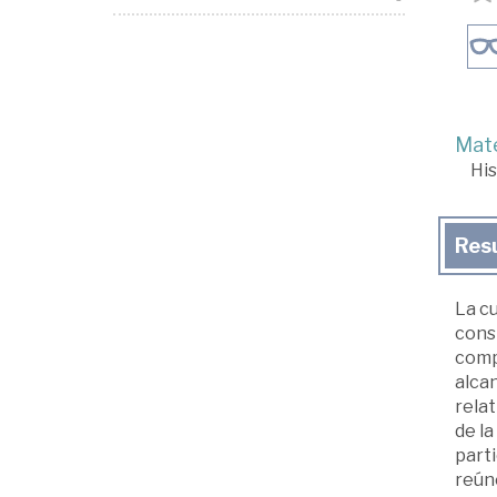
Mate
His
Res
La cu
const
compr
alcan
relat
de la
parti
reúne