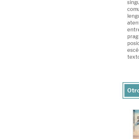
singu
comun
lengu
aten
entr
prag
posic
escé
texto
Otro