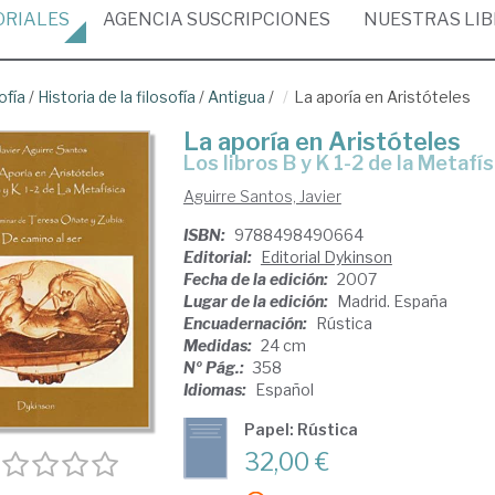
ORIALES
AGENCIA
SUSCRIPCIONES
NUESTRAS
LI
ofía
/
Historia de la filosofía
/
Antigua
/
La aporía en Aristóteles
La aporía en Aristóteles
los libros B y K 1-2 de la Metafís
Aguirre Santos, Javier
ISBN:
9788498490664
Editorial:
Editorial Dykinson
Fecha de la edición:
2007
Lugar de la edición:
Madrid. España
Encuadernación:
Rústica
Medidas:
24 cm
Nº Pág.:
358
Idiomas:
Español
Papel: Rústica
32,00 €