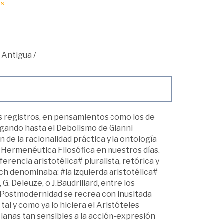
s.
/
Antigua
/
os registros, en pensamientos como los de
legando hasta el Debolismo de Gianni
 de la racionalidad práctica y la ontología
a Hermenéutica Filosófica en nuestros días.
erencia aristotélica# pluralista, retórica y
och denominaba: #la izquierda aristotélica#
G. Deleuze, o J.Baudrillard, entre los
a Postmodernidad se recrea con inusitada
tal y como ya lo hiciera el Aristóteles
ianas tan sensibles a la acción-expresión