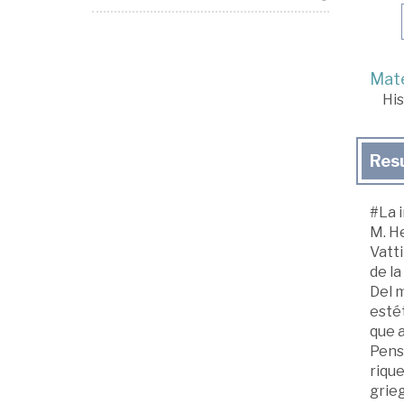
Mate
His
Res
#La i
M. He
Vatti
de la
Del m
estét
que a
Pens
rique
grie