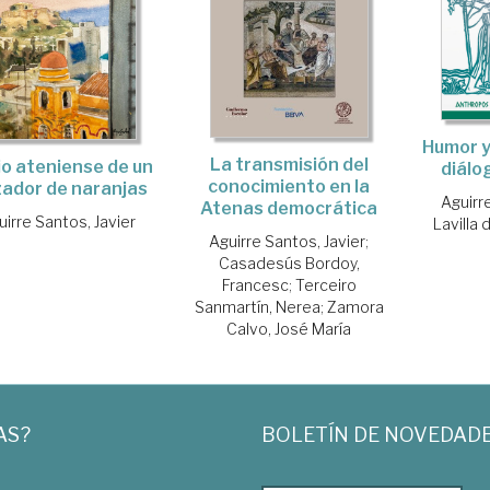
Humor y 
La transmisión del
io ateniense de un
diálo
conocimiento en la
zador de naranjas
Aguirr
Atenas democrática
uirre Santos, Javier
Lavilla 
Aguirre Santos, Javier
;
Casadesús Bordoy,
Francesc
;
Terceiro
Sanmartín, Nerea
;
Zamora
Calvo, José María
AS?
BOLETÍN DE NOVEDAD