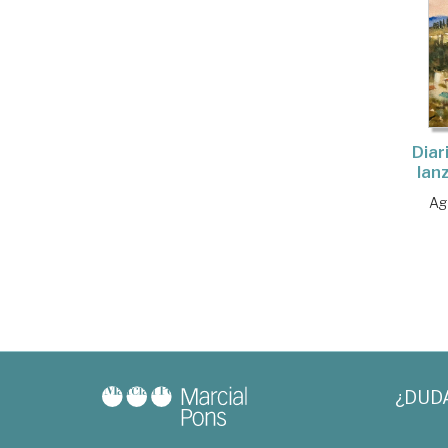
Diar
lan
Ag
¿DUD