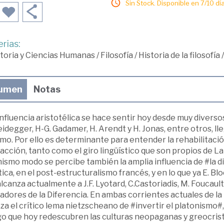
Sin Stock. Disponible en 7/10 día
rias:
toria y Ciencias Humanas
/
Filosofía
/
Historia de la filosofía
umen
Notas
nfluencia aristotélica se hace sentir hoy desde muy divers
idegger, H-G. Gadamer, H. Arendt y H. Jonas, entre otros, l
mo. Por ello es determinante para entender la rehabilitación
 acción, tanto como el giro lingüístico que son propios de L
ismo modo se percibe también la amplia influencia de #la dif
ica, en el post-estructuralismo francés, y en lo que ya E. Bl
lcanza actualmente a J.F. Lyotard, C.Castoriadis, M. Foucault, 
adores de la Diferencia. En ambas corrientes actuales de l
za el crítico lema nietzscheano de #invertir el platonismo#, 
go que hoy redescubren las culturas neopaganas y greocrist