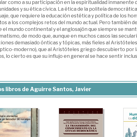
lar como a su participación en la espiritualidad inmanente de
idades y su ética cívica. La ética de la politeía democrática,
aje, que requiere la educación estética y política de los ho
tos a los complejos retos del mundo actual. Pero también d
e el mundo continental y el anglosajón que siempre se mant
matismo, de modo que, aunque en muchos casos las seculariz
iones demasiado ónticas y tópicas, más fieles al Aristótele
ptico-moderno), que al Aristóteles griego descubierto por 
s, lo cierto es que su influjo en general se hace sentir incl
s libros de Aguirre Santos, Javier