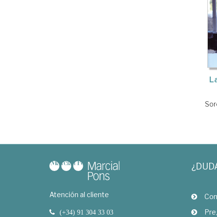
La
Sor
¿DUD
Atención al cliente
Com
Pre
(+34) 91 304 33 03