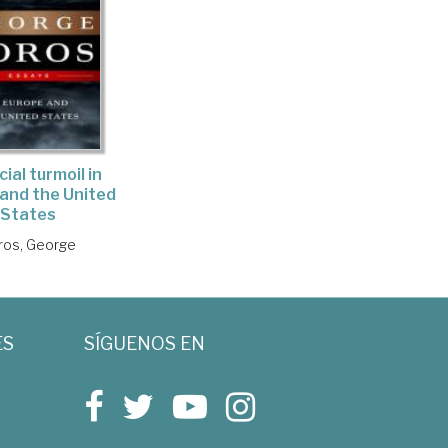
ial turmoil in
and the United
States
ros, George
ES
SÍGUENOS EN