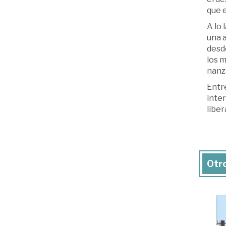
que e
A lo 
una 
desde
los m
nanz
Entr
inter
liber
Otro