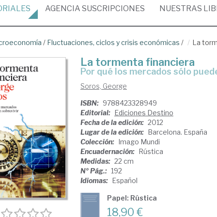
ORIALES
AGENCIA
SUSCRIPCIONES
NUESTRAS
LI
croeconomía
/
Fluctuaciones, ciclos y crisis económicas
/
La torm
La tormenta financiera
por qué los mercados sólo pued
Soros, George
ISBN:
9788423328949
Editorial:
Ediciones Destino
Fecha de la edición:
2012
Lugar de la edición:
Barcelona. España
Colección:
Imago Mundi
Encuadernación:
Rústica
Medidas:
22 cm
Nº Pág.:
192
Idiomas:
Español
Papel: Rústica
18,90 €