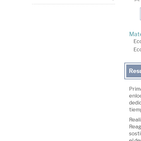
Mate
Ec
Ec
Res
Prima
enloq
dedi
tiemp
Reali
Reaga
sosti
el de