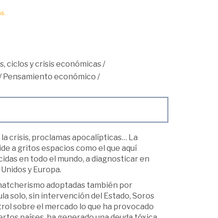
s.
, ciclos y crisis económicas
/
/
Pensamiento económico
/
la crisis, proclamas apocalípticas… La
pide a gritos espacios como el que aquí
idas en todo el mundo, a diagnosticar en
 Unidos y Europa.
l thatcherismo adoptadas también por
a solo, sin intervención del Estado, Soros
ntrol sobre el mercado lo que ha provocado
ciertos países, ha generado una deuda tóxica