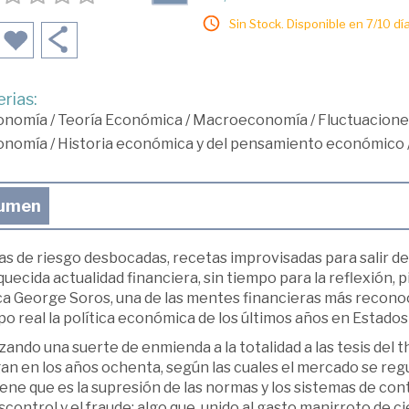
Sin Stock. Disponible en 7/10 día
rias:
onomía
/
Teoría Económica
/
Macroeconomía
/
Fluctuaciones
onomía
/
Historia económica y del pensamiento económico
umen
s de riesgo desbocadas, recetas improvisadas para salir de 
uecida actualidad financiera, sin tiempo para la reflexión, 
ca George Soros, una de las mentes financieras más reconoc
o real la política económica de los últimos años en Estados
zando una suerte de enmienda a la totalidad a las tesis de
n en los años ochenta, según las cuales el mercado se regul
ene que es la supresión de las normas y los sistemas de co
scontrol y el fraude; algo que, unido al gasto manirroto de 