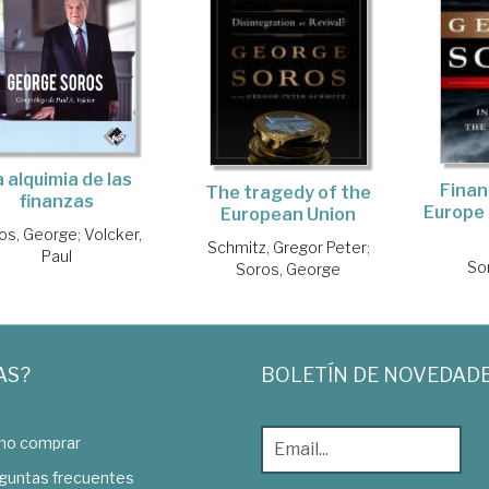
 alquimia de las
Financ
The tragedy of the
finanzas
Europe 
European Union
os, George
;
Volcker,
Schmitz, Gregor Peter
;
Paul
So
Soros, George
AS?
BOLETÍN DE NOVEDAD
o comprar
guntas frecuentes