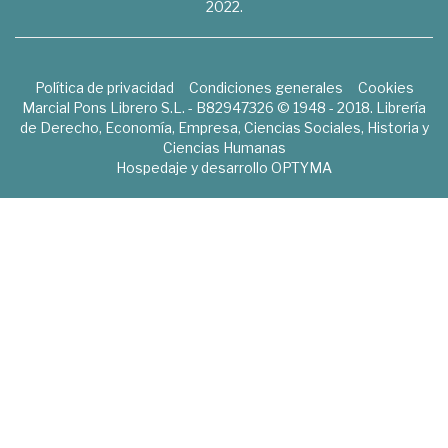
2022.
Política de privacidad
Condiciones generales
Cookies
Marcial Pons Librero S.L. - B82947326 © 1948 - 2018. Librería
de Derecho, Economía, Empresa, Ciencias Sociales, Historia y
Ciencias Humanas
Hospedaje y desarrollo
OPTYMA