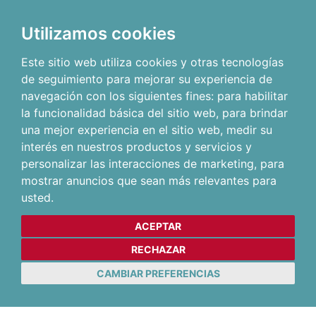
Utilizamos cookies
Este sitio web utiliza cookies y otras tecnologías
de seguimiento para mejorar su experiencia de
navegación con los siguientes fines:
para habilitar
la funcionalidad básica del sitio web
,
para brindar
una mejor experiencia en el sitio web
,
medir su
interés en nuestros productos y servicios y
personalizar las interacciones de marketing
,
para
mostrar anuncios que sean más relevantes para
usted
.
ACEPTAR
RECHAZAR
CAMBIAR PREFERENCIAS