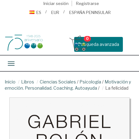
Iniciar sesión
Registrarse
ES
EUR
ESPAÑA PENINSULAR
0
Busqueda avanzada
Toggle navigation
Inicio
Libros
Ciencias Sociales
/
Psicología
/
Motivación y
emoción. Personalidad. Coaching. Autoayuda
/
La felicidad