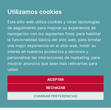
Utilizamos cookies
Este sitio web utiliza cookies y otras tecnologías
de seguimiento para mejorar su experiencia de
navegación con los siguientes fines:
para habilitar
la funcionalidad básica del sitio web
,
para brindar
una mejor experiencia en el sitio web
,
medir su
interés en nuestros productos y servicios y
personalizar las interacciones de marketing
,
para
mostrar anuncios que sean más relevantes para
usted
.
ACEPTAR
RECHAZAR
CAMBIAR PREFERENCIAS