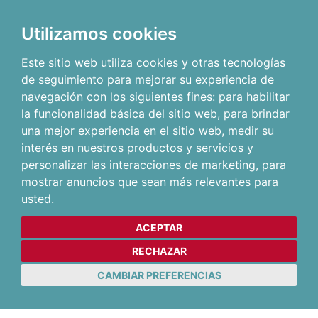
Utilizamos cookies
Este sitio web utiliza cookies y otras tecnologías
de seguimiento para mejorar su experiencia de
navegación con los siguientes fines:
para habilitar
la funcionalidad básica del sitio web
,
para brindar
una mejor experiencia en el sitio web
,
medir su
interés en nuestros productos y servicios y
personalizar las interacciones de marketing
,
para
mostrar anuncios que sean más relevantes para
usted
.
ACEPTAR
RECHAZAR
CAMBIAR PREFERENCIAS