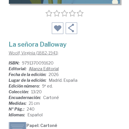
La señora Dalloway
Woolf, Virginia (1882-1941)
ISBN:
9791370091620
Editorial:
Alianza Editorial
Fecha de la edición:
2026
Lugar de la edición:
Madrid. España
Edición número:
9ª ed.
Colección:
13/20
Encuadernación:
Cartoné
Medidas:
21 cm
Nº Pág.:
240
Idiomas:
Español
Papel: Cartoné