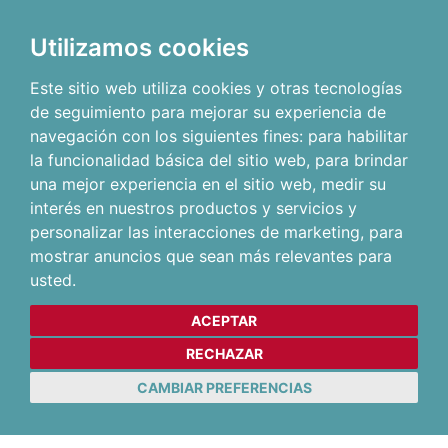
Utilizamos cookies
Este sitio web utiliza cookies y otras tecnologías
de seguimiento para mejorar su experiencia de
navegación con los siguientes fines:
para habilitar
la funcionalidad básica del sitio web
,
para brindar
una mejor experiencia en el sitio web
,
medir su
interés en nuestros productos y servicios y
personalizar las interacciones de marketing
,
para
mostrar anuncios que sean más relevantes para
usted
.
ACEPTAR
RECHAZAR
CAMBIAR PREFERENCIAS