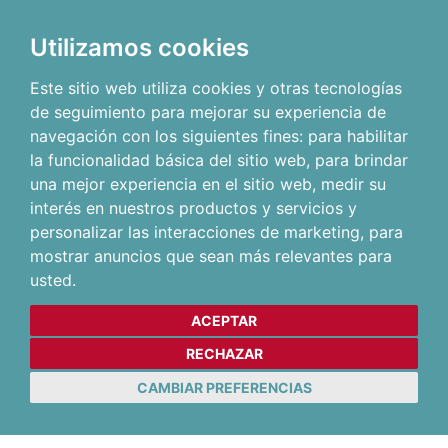
Utilizamos cookies
Este sitio web utiliza cookies y otras tecnologías
de seguimiento para mejorar su experiencia de
navegación con los siguientes fines:
para habilitar
la funcionalidad básica del sitio web
,
para brindar
una mejor experiencia en el sitio web
,
medir su
interés en nuestros productos y servicios y
personalizar las interacciones de marketing
,
para
mostrar anuncios que sean más relevantes para
usted
.
ACEPTAR
RECHAZAR
CAMBIAR PREFERENCIAS