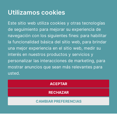
Utilizamos cookies
Este sitio web utiliza cookies y otras tecnologías
de seguimiento para mejorar su experiencia de
navegación con los siguientes fines:
para habilitar
la funcionalidad básica del sitio web
,
para brindar
una mejor experiencia en el sitio web
,
medir su
interés en nuestros productos y servicios y
personalizar las interacciones de marketing
,
para
mostrar anuncios que sean más relevantes para
usted
.
ACEPTAR
RECHAZAR
CAMBIAR PREFERENCIAS