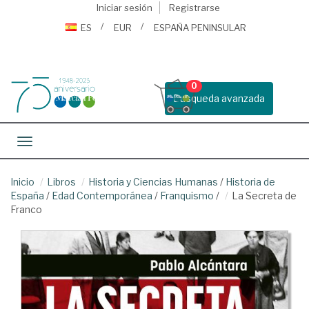
Iniciar sesión
Registrarse
ES
EUR
ESPAÑA PENINSULAR
0
Busqueda avanzada
Toggle navigation
Inicio
Libros
Historia y Ciencias Humanas
/
Historia de
España
/
Edad Contemporánea
/
Franquismo
/
La Secreta de
Franco