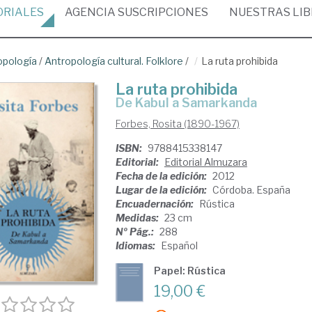
ORIALES
AGENCIA
SUSCRIPCIONES
NUESTRAS
LI
opología
/
Antropología cultural. Folklore
/
La ruta prohibida
La ruta prohibida
de Kabul a Samarkanda
Forbes, Rosita (1890-1967)
ISBN:
9788415338147
Editorial:
Editorial Almuzara
Fecha de la edición:
2012
Lugar de la edición:
Córdoba. España
Encuadernación:
Rústica
Medidas:
23 cm
Nº Pág.:
288
Idiomas:
Español
Papel: Rústica
19,00 €