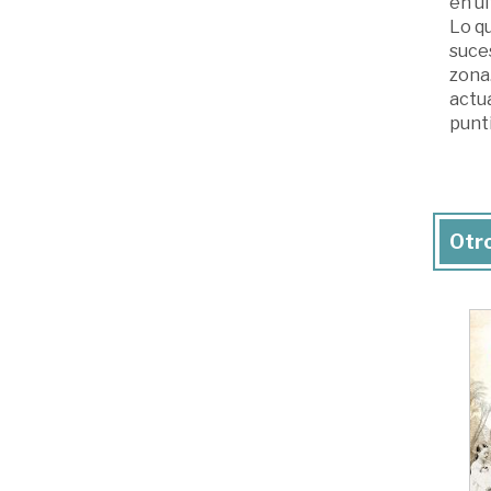
en úl
Lo qu
suces
zona
actu
punti
Otro