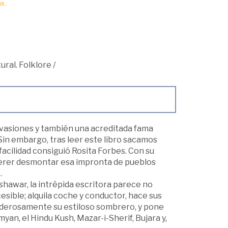
s.
ural. Folklore
/
invasiones y también una acreditada fama
 Sin embargo, tras leer este libro sacamos
facilidad consiguió Rosita Forbes. Con su
querer desmontar esa impronta de pueblos
.
eshawar, la intrépida escritora parece no
esible; alquila coche y conductor, hace sus
oderosamente su estiloso sombrero, y pone
an, el Hindu Kush, Mazar-i-Sherif, Bujara y,