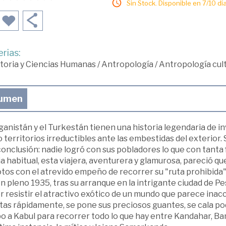
Sin Stock. Disponible en 7/10 día
rias:
toria y Ciencias Humanas
/
Antropología
/
Antropología cult
umen
ganistán y el Turkestán tienen una historia legendaria de 
territorios irreductibles ante las embestidas del exterior.
onclusión: nadie logró con sus pobladores lo que con tanta 
a habitual, esta viajera, aventurera y glamurosa, pareció 
tos con el atrevido empeño de recorrer su "ruta prohibida"
en pleno 1935, tras su arranque en la intrigante ciudad de P
 resistir el atractivo exótico de un mundo que parece inacc
tas rápidamente, se pone sus preciosos guantes, se cala p
 a Kabul para recorrer todo lo que hay entre Kandahar, Bamy