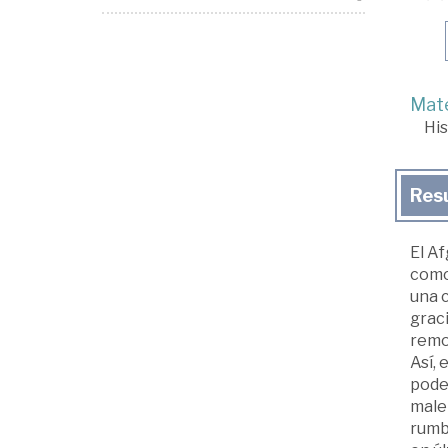
Mate
His
Res
El Af
como 
una c
graci
remo
Así, 
poder
male
rumbo