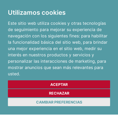
Utilizamos cookies
Este sitio web utiliza cookies y otras tecnologías
de seguimiento para mejorar su experiencia de
navegación con los siguientes fines:
para habilitar
la funcionalidad básica del sitio web
,
para brindar
una mejor experiencia en el sitio web
,
medir su
interés en nuestros productos y servicios y
personalizar las interacciones de marketing
,
para
mostrar anuncios que sean más relevantes para
usted
.
ACEPTAR
RECHAZAR
CAMBIAR PREFERENCIAS