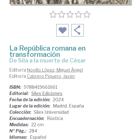
La República romana en
transformación
de Sila a la muerte de César
Editor/a
Novillo López, Miguel Ángel
Editor/a
Cabrero Piquero, Javier
ISBN:
9788419661661
Editorial:
Sílex Ediciones
Fecha de la edición:
2024
Lugar de la edición:
Madrid. España
Colección:
Sílex Universidad
Encuadernación:
Rústica
Medidas:
22 cm
Nº Pág.:
284
Idiomas:
Español