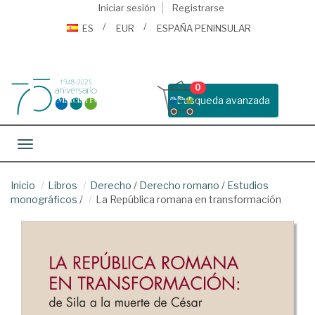
Iniciar sesión
Registrarse
ES
EUR
ESPAÑA PENINSULAR
0
Busqueda avanzada
Toggle navigation
Inicio
Libros
Derecho
/
Derecho romano
/
Estudios
monográficos
/
La República romana en transformación