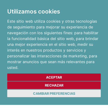
Utilizamos cookies
Este sitio web utiliza cookies y otras tecnologías
de seguimiento para mejorar su experiencia de
navegación con los siguientes fines:
para habilitar
la funcionalidad básica del sitio web
,
para brindar
una mejor experiencia en el sitio web
,
medir su
interés en nuestros productos y servicios y
personalizar las interacciones de marketing
,
para
mostrar anuncios que sean más relevantes para
usted
.
ACEPTAR
RECHAZAR
CAMBIAR PREFERENCIAS