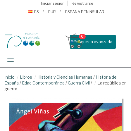
Iniciar sesión
Registrarse
ES
EUR
ESPAÑA PENINSULAR
0
Busqueda avanzada
Toggle navigation
Inicio
Libros
Historia y Ciencias Humanas
/
Historia de
España
/
Edad Contemporánea
/
Guerra Civil
/
La república en
guerra