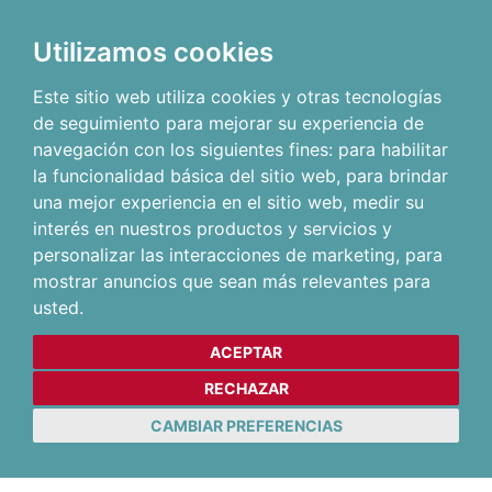
Utilizamos cookies
Este sitio web utiliza cookies y otras tecnologías
de seguimiento para mejorar su experiencia de
navegación con los siguientes fines:
para habilitar
la funcionalidad básica del sitio web
,
para brindar
una mejor experiencia en el sitio web
,
medir su
interés en nuestros productos y servicios y
personalizar las interacciones de marketing
,
para
mostrar anuncios que sean más relevantes para
usted
.
ACEPTAR
RECHAZAR
CAMBIAR PREFERENCIAS