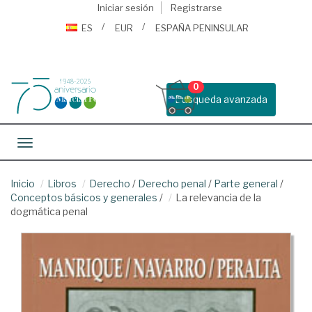
Iniciar sesión
Registrarse
ES
EUR
ESPAÑA PENINSULAR
0
Busqueda avanzada
Toggle navigation
Inicio
Libros
Derecho
/
Derecho penal
/
Parte general
/
Conceptos básicos y generales
/
La relevancia de la
dogmática penal