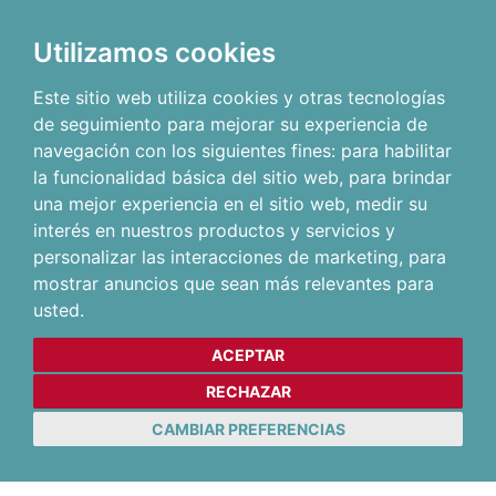
Utilizamos cookies
Este sitio web utiliza cookies y otras tecnologías
de seguimiento para mejorar su experiencia de
navegación con los siguientes fines:
para habilitar
la funcionalidad básica del sitio web
,
para brindar
una mejor experiencia en el sitio web
,
medir su
interés en nuestros productos y servicios y
personalizar las interacciones de marketing
,
para
mostrar anuncios que sean más relevantes para
usted
.
ACEPTAR
RECHAZAR
CAMBIAR PREFERENCIAS