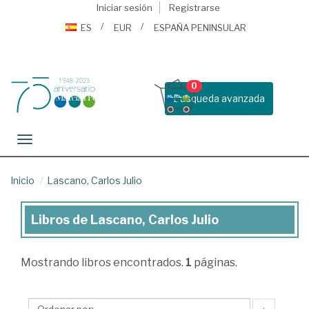
Iniciar sesión
Registrarse
ES
EUR
ESPAÑA PENINSULAR
0
Busqueda avanzada
Toggle navigation
Inicio
Lascano, Carlos Julio
Libros de Lascano, Carlos Julio
Libros
de
Mostrando
libros encontrados.
1
páginas.
Lascano,
Carlos