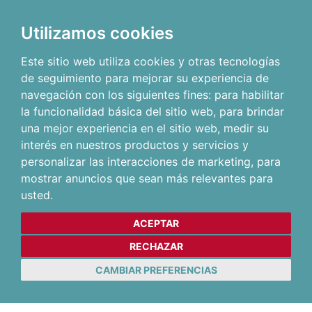
Utilizamos cookies
Este sitio web utiliza cookies y otras tecnologías
de seguimiento para mejorar su experiencia de
navegación con los siguientes fines:
para habilitar
la funcionalidad básica del sitio web
,
para brindar
una mejor experiencia en el sitio web
,
medir su
interés en nuestros productos y servicios y
personalizar las interacciones de marketing
,
para
mostrar anuncios que sean más relevantes para
usted
.
ACEPTAR
RECHAZAR
CAMBIAR PREFERENCIAS