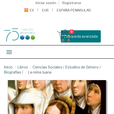
Iniciar sesión
Registrarse
ES
EUR
ESPAÑA PENINSULAR
0
Busqueda avanzada
Toggle navigation
Inicio
Libros
Ciencias Sociales
/
Estudios de Género
/
Biografías
/
La reina Juana