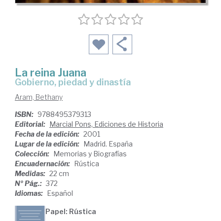
La reina Juana
gobierno, piedad y dinastía
Aram, Bethany
ISBN:
9788495379313
Editorial:
Marcial Pons, Ediciones de Historia
Fecha de la edición:
2001
Lugar de la edición:
Madrid. España
Colección:
Memorias y Biografías
Encuadernación:
Rústica
Medidas:
22 cm
Nº Pág.:
372
Idiomas:
Español
Papel: Rústica