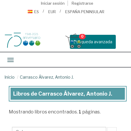
Iniciar sesión
Registrarse
ES
EUR
ESPAÑA PENINSULAR
0
Busqueda avanzada
Toggle navigation
Inicio
Carrasco Álvarez, Antonio J.
Libros de Carrasco Álvarez, Antonio J.
Libros
de
Mostrando
libros encontrados.
1
páginas.
Carrasco
Álvarez,