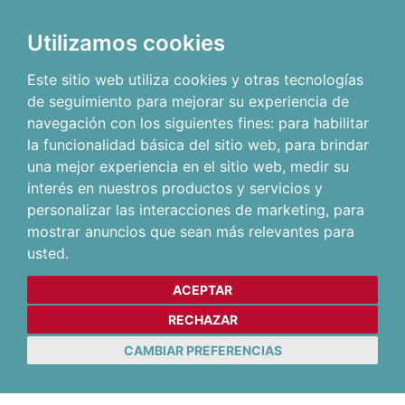
Utilizamos cookies
Este sitio web utiliza cookies y otras tecnologías
de seguimiento para mejorar su experiencia de
navegación con los siguientes fines:
para habilitar
la funcionalidad básica del sitio web
,
para brindar
una mejor experiencia en el sitio web
,
medir su
interés en nuestros productos y servicios y
personalizar las interacciones de marketing
,
para
mostrar anuncios que sean más relevantes para
usted
.
ACEPTAR
RECHAZAR
CAMBIAR PREFERENCIAS