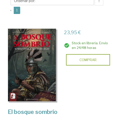
Antonio
↑
J.
(current)
«
1
23,95 €
Stock en librería. Envío
en 24/48 horas
COMPRAR
El bosque sombrío