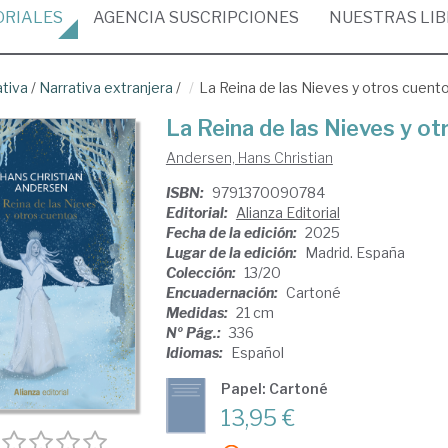
ORIALES
AGENCIA
SUSCRIPCIONES
NUESTRAS
LI
ativa
/
Narrativa extranjera
/
La Reina de las Nieves y otros cuent
La Reina de las Nieves y o
Andersen, Hans Christian
ISBN:
9791370090784
Editorial:
Alianza Editorial
Fecha de la edición:
2025
Lugar de la edición:
Madrid. España
Colección:
13/20
Encuadernación:
Cartoné
Medidas:
21 cm
Nº Pág.:
336
Idiomas:
Español
Papel: Cartoné
13,95 €