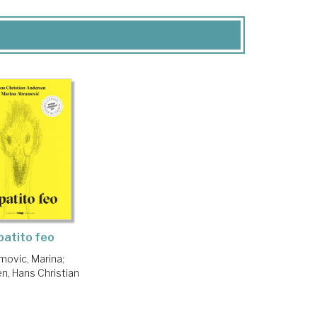
 patito feo
movic, Marina
;
n, Hans Christian