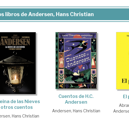
s libros de Andersen, Hans Christian
Cuentos de H.C.
El
eina de las Nieves
Andersen
Abra
 otros cuentos
Andersen, Hans Christian
Anderse
rsen, Hans Christian