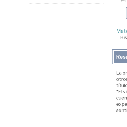
Mate
His
Res
La pr
otros
títul
"El v
cuen
exper
senti