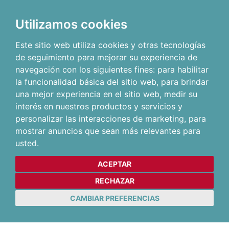
Utilizamos cookies
Este sitio web utiliza cookies y otras tecnologías
de seguimiento para mejorar su experiencia de
navegación con los siguientes fines:
para habilitar
la funcionalidad básica del sitio web
,
para brindar
una mejor experiencia en el sitio web
,
medir su
interés en nuestros productos y servicios y
personalizar las interacciones de marketing
,
para
mostrar anuncios que sean más relevantes para
usted
.
ACEPTAR
RECHAZAR
CAMBIAR PREFERENCIAS