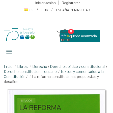
Iniciar sesión
Registrarse
ES
EUR
ESPAÑA PENINSULAR
0
Busqueda avanzada
Toggle navigation
Inicio
Libros
Derecho
/
Derecho político y constitucional
/
Derecho constitucional español
/
Textos y comentarios a la
Constitución
/
La reforma constitucional: propuestas y
desafíos