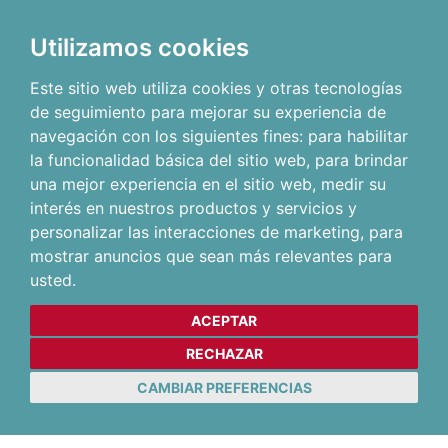
Utilizamos cookies
Este sitio web utiliza cookies y otras tecnologías
de seguimiento para mejorar su experiencia de
navegación con los siguientes fines:
para habilitar
la funcionalidad básica del sitio web
,
para brindar
una mejor experiencia en el sitio web
,
medir su
interés en nuestros productos y servicios y
personalizar las interacciones de marketing
,
para
mostrar anuncios que sean más relevantes para
usted
.
ACEPTAR
RECHAZAR
CAMBIAR PREFERENCIAS