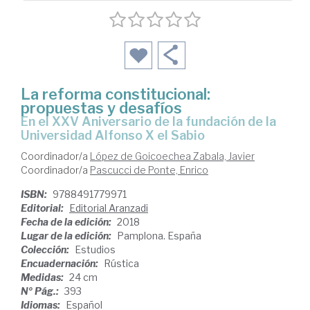
La reforma constitucional:
propuestas y desafíos
En el XXV Aniversario de la fundación de la
Universidad Alfonso X el Sabio
Coordinador/a
López de Goicoechea Zabala, Javier
Coordinador/a
Pascucci de Ponte, Enrico
ISBN:
9788491779971
Editorial:
Editorial Aranzadi
Fecha de la edición:
2018
Lugar de la edición:
Pamplona. España
Colección:
Estudios
Encuadernación:
Rústica
Medidas:
24 cm
Nº Pág.:
393
Idiomas:
Español