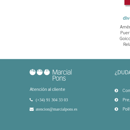
div
Amér
Puer
Goico
Rel
¿DUD
Atención al cliente
Com
Pre
(+34) 91 304 33 03
Polí
atencion@marcialpons.es