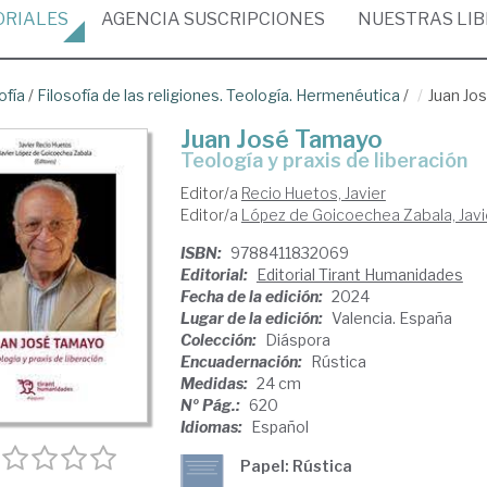
ORIALES
AGENCIA
SUSCRIPCIONES
NUESTRAS
LI
ofía
/
Filosofía de las religiones. Teología. Hermenéutica
/
Juan Jo
Juan José Tamayo
Teología y praxis de liberación
Editor/a
Recio Huetos, Javier
Editor/a
López de Goicoechea Zabala, Javi
ISBN:
9788411832069
Editorial:
Editorial Tirant Humanidades
Fecha de la edición:
2024
Lugar de la edición:
Valencia. España
Colección:
Diáspora
Encuadernación:
Rústica
Medidas:
24 cm
Nº Pág.:
620
Idiomas:
Español
Papel: Rústica