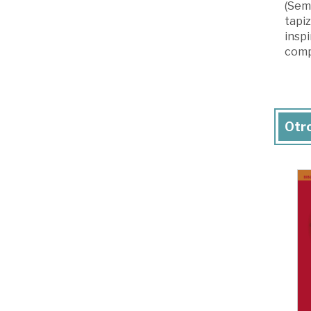
(Semb
tapiz
inspi
comp
Otro