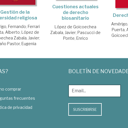
Cuestiones actuales
Gestión de la
de derecho
Derech
ersidad religiosa
biosanitario
Amérigo
igo, Fernando
;
Ferrari
López de Goicoechea
Puerta, 
ta, Alberto
;
López de
Zabala, Javier
;
Pascucci de
Goicoech
echea Zabala, Javier
;
Ponte, Enrico
año Pastor, Eugenia
AS?
BOLETÍN DE NOVEDAD
o comprar
guntas frecuentes
tica de privacidad
SUSCRIBIRSE