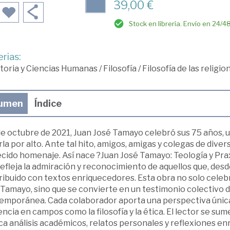
39,00 €
Stock en librería. Envío en 24/4
rias:
toria y Ciencias Humanas
/
Filosofía
/
Filosofía de las religi
umen
Índice
 de octubre de 2021, Juan José Tamayo celebró sus 75 años,
la por alto. Ante tal hito, amigos, amigas y colegas de dive
cido homenaje. Así nace ?Juan José Tamayo: Teología y Praxi
efleja la admiración y reconocimiento de aquellos que, desde
ibuido con textos enriquecedores. Esta obra no solo celebra 
Tamayo, sino que se convierte en un testimonio colectivo d
emporánea. Cada colaborador aporta una perspectiva única,
encia en campos como la filosofía y la ética. El lector se 
a análisis académicos, relatos personales y reflexiones enr