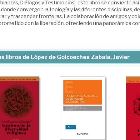
lanzas, Diálogos y Testimonios), este libro se convierte así
 donde convergen la teología y las diferentes disciplinas,
rar y trascender fronteras. La colaboración de amigos y co
rometido con la liberación, ofreciendo una panorámica comp
s libros de López de Goicoechea Zabala, Javier