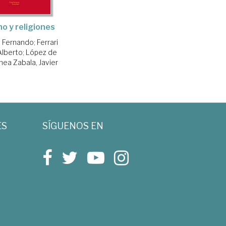
o y religiones
, Fernando
;
Ferrari
Alberto
;
López de
ea Zabala, Javier
ES
SÍGUENOS EN