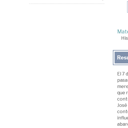
Mate
His
Res
El 7
pasar
mere
que r
contr
José 
cont
influ
abarc