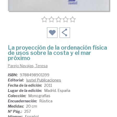
La proyección de la ordenación física
de usos sobre la costa y el mar
próximo
Parejo Navajas, Teresa
ISBN:
9788498901399
Editorial:
Iustel Publicaciones
Fecha de la edición:
2011
Lugar de la edición:
Madrid. España
Colección:
Monografías
Encuadernación:
Rústica
Medidas:
20 cm
Nº Pág.:
257
Idiomas:
Español