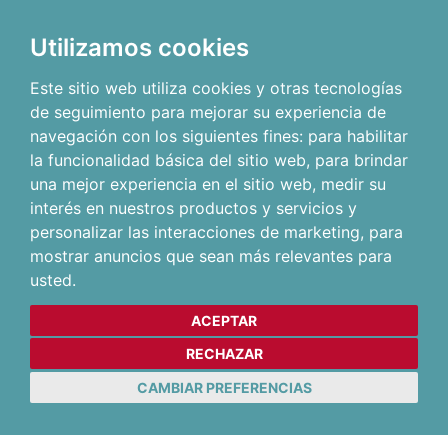
Utilizamos cookies
Este sitio web utiliza cookies y otras tecnologías
de seguimiento para mejorar su experiencia de
navegación con los siguientes fines:
para habilitar
la funcionalidad básica del sitio web
,
para brindar
una mejor experiencia en el sitio web
,
medir su
interés en nuestros productos y servicios y
personalizar las interacciones de marketing
,
para
mostrar anuncios que sean más relevantes para
usted
.
ACEPTAR
RECHAZAR
CAMBIAR PREFERENCIAS