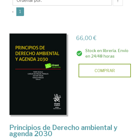
↑
(current)
«
1
66,00 €
Stock en librería. Envío
en 24/48 horas
COMPRAR
Principios de Derecho ambiental y
agenda 2030