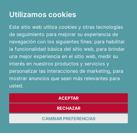
Utilizamos cookies
Este sitio web utiliza cookies y otras tecnologías
de seguimiento para mejorar su experiencia de
navegación con los siguientes fines:
para habilitar
la funcionalidad básica del sitio web
,
para brindar
una mejor experiencia en el sitio web
,
medir su
interés en nuestros productos y servicios y
personalizar las interacciones de marketing
,
para
mostrar anuncios que sean más relevantes para
usted
.
ACEPTAR
RECHAZAR
CAMBIAR PREFERENCIAS