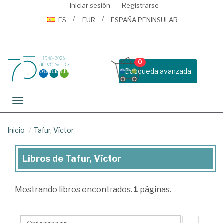
Iniciar sesión
Registrarse
ES
EUR
ESPAÑA PENINSULAR
0
Busqueda avanzada
Toggle navigation
Inicio
Tafur, Víctor
Libros de Tafur, Víctor
Libros
de
Mostrando
libros encontrados.
1
páginas.
Tafur,
Víctor