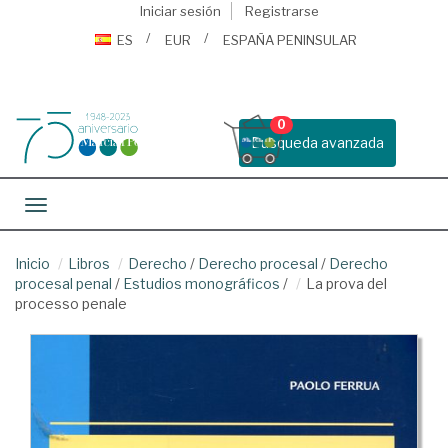
Iniciar sesión
Registrarse
ES
EUR
ESPAÑA PENINSULAR
0
Busqueda avanzada
Toggle navigation
Inicio
Libros
Derecho
/
Derecho procesal
/
Derecho
procesal penal
/
Estudios monográficos
/
La prova del
processo penale