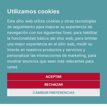
Utilizamos cookies
Este sitio web utiliza cookies y otras tecnologías
de seguimiento para mejorar su experiencia de
navegación con los siguientes fines:
para habilitar
la funcionalidad básica del sitio web
,
para brindar
una mejor experiencia en el sitio web
,
medir su
interés en nuestros productos y servicios y
personalizar las interacciones de marketing
,
para
mostrar anuncios que sean más relevantes para
usted
.
ACEPTAR
RECHAZAR
CAMBIAR PREFERENCIAS